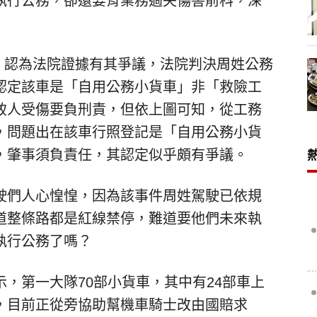
執行公務，卻還要背業務過失傷害前科，深
會，認為法院證據有其爭議，法院判決周姓公務
認定該車是「自用公務小貨車」非「救險工
致人受傷要負刑責，但依上圖可知，從工務
，問題出在該車行照登記是「自用公務小貨
，肇事須負責任，其認定似乎頗有爭議。
駛們人心惶惶，因為該事件周姓駕駛已依規
道整條路都是紅線禁停，難道要他們未來執
執行公務了嗎？
，第一大隊70部小貨車，其中有24部車上
，目前正從旁協助幫機車騎士改由國賠求