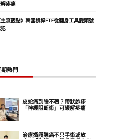
緩解疼痛
《主流觀點》韓國槓桿ETF從翻身工具變頭號
戰犯
近期熱門