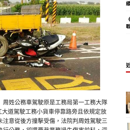
）周姓公務車駕駛原是工務局第一工務大隊
在台江大道駕駛工務小貨車停靠路旁且依規定放
未注意從後方撞擊受傷，法院判周姓駕駛三