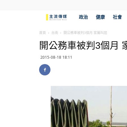
主
政治
健康
社會
流
首頁
台南
開公務車被判3個月 家屬叫屈
開公務車被判3個月 
傳
2015-08-18 18:11
媒