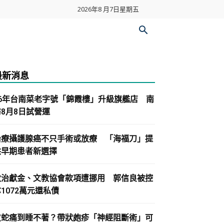
2026年8 月7日星期五
最新消息
86年台南菜老字號「錦霞樓」升級旗艦店 南
紡8月8日試營運
治療攝護腺癌不只手術或放療 「海福刀」提
供早期患者新選擇
政治獻金、文教協會款項遭挪用 郭信良被控
1072萬元還私債
皮蛇痛到睡不著？帶狀皰疹「神經阻斷術」可