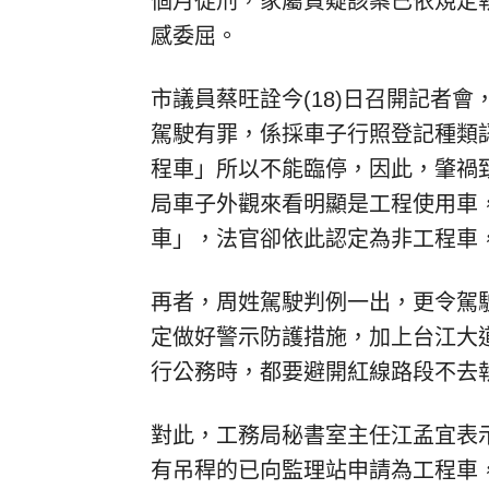
個月徒刑，家屬質疑該案已依規定
感委屈。
市議員蔡旺詮今(18)日召開記者
駕駛有罪，係採車子行照登記種類
程車」所以不能臨停，因此，肇禍
局車子外觀來看明顯是工程使用車
車」，法官卻依此認定為非工程車
再者，周姓駕駛判例一出，更令駕
定做好警示防護措施，加上台江大
行公務時，都要避開紅線路段不去
對此，工務局秘書室主任江孟宜表示
有吊稈的已向監理站申請為工程車