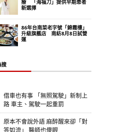
熱搜
借車也有事 「無照駕駛」新制上
路 車主、駕駛一起重罰
原本不會說外語 麻醉醒來卻「對
答如流」 醫師也傻眼