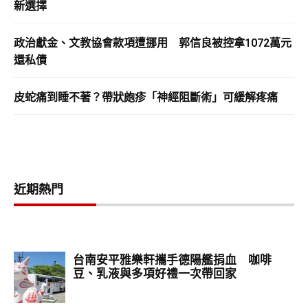
新選擇
政治獻金、文教協會款項遭挪用 郭信良被控拿1072萬元
還私債
皮蛇痛到睡不著？帶狀皰疹「神經阻斷術」可緩解疼痛
近期熱門