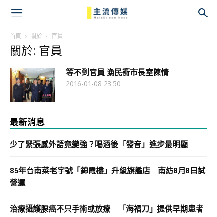
主
流
首頁
關於
官員
關於: 官員
傳
等不到官員 漁民衝市長室陳情
媒
2016-01-08 23:50
最新消息
少了緊張感外語竟變強？喝酒後「發音」進步最明顯
86年台南菜老字號「錦霞樓」升級旗艦店 南紡8月8日試
營運
治療攝護腺癌不只手術或放療 「海福刀」提供早期患者