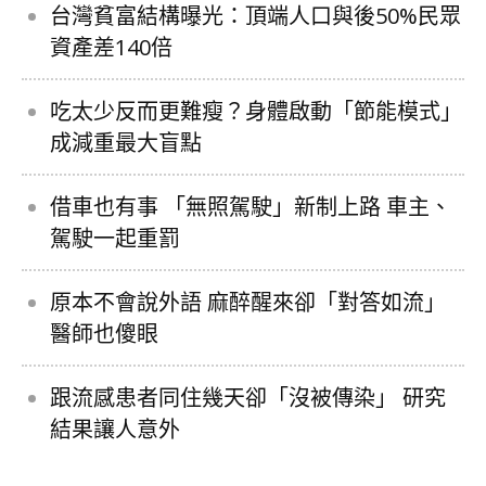
台灣貧富結構曝光：頂端人口與後50%民眾
資產差140倍
吃太少反而更難瘦？身體啟動「節能模式」
成減重最大盲點
借車也有事 「無照駕駛」新制上路 車主、
駕駛一起重罰
原本不會說外語 麻醉醒來卻「對答如流」
醫師也傻眼
跟流感患者同住幾天卻「沒被傳染」 研究
結果讓人意外