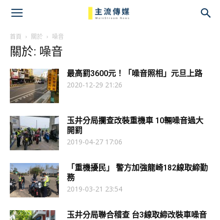
主
流
首頁
關於
噪音
關於: 噪音
傳
最高罰3600元！「噪音照相」元旦上路
媒
2020-12-29 21:26
玉井分局攔查改裝重機車 10輛噪音過大
開罰
2019-04-27 17:06
「重機擾民」 警方加強龍崎182線取締勤
務
2019-03-21 23:54
玉井分局聯合稽查 台3線取締改裝車噪音