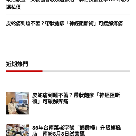
還私債
皮蛇痛到睡不著？帶狀皰疹「神經阻斷術」可緩解疼痛
近期熱門