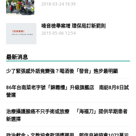
2018-03-24 16:39
噪音檢舉案增 環保局訂新罰則
2015-05-06 12:54
最新消息
少了緊張感外語竟變強？喝酒後「發音」進步最明顯
86年台南菜老字號「錦霞樓」升級旗艦店 南紡8月8日試
營運
治療攝護腺癌不只手術或放療 「海福刀」提供早期患者
新選擇
政治獻金、文教協會款項遭挪用 郭信良被控拿1072萬元