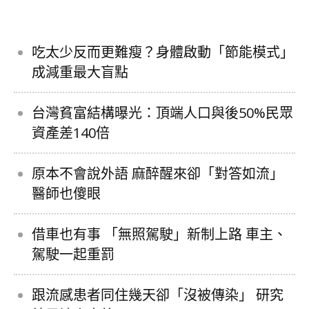
吃太少反而更難瘦？身體啟動「節能模式」
成減重最大盲點
台灣貧富結構曝光：頂端人口與後50%民眾
資產差140倍
原本不會說外語 麻醉醒來卻「對答如流」
醫師也傻眼
借車也有事 「無照駕駛」新制上路 車主、
駕駛一起重罰
跟流感患者同住幾天卻「沒被傳染」 研究