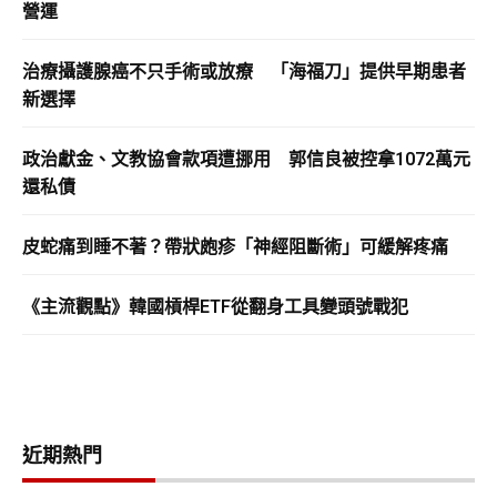
營運
治療攝護腺癌不只手術或放療 「海福刀」提供早期患者
新選擇
政治獻金、文教協會款項遭挪用 郭信良被控拿1072萬元
還私債
皮蛇痛到睡不著？帶狀皰疹「神經阻斷術」可緩解疼痛
《主流觀點》韓國槓桿ETF從翻身工具變頭號戰犯
近期熱門