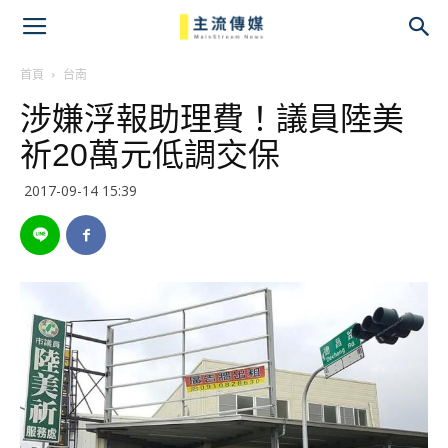
主
流
首頁
台南
涉嫌浮報助理費！議員陸美
傳
祈20萬元低調交保
媒
2017-09-14 15:39