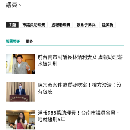
議員。
主題
市議員助理費
虛報助理費
賴系子弟兵
陸美祈
相關報導
更多
前台南市副議長林炳利妻女 虛報助理薪
水被判刑
陳宗彥案件遭質疑吃案！檢方澄清：沒
有包庇
浮報985萬助理費！台南市議員谷暮．
哈就緩刑5年