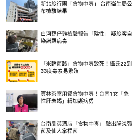
新北旅行團「食物中毒」 台南衛生局公
布檢驗結果
白河甕仔雞檢驗報告「陰性」 疑旅客自
染諾羅病毒
「米酵菌酸」食物中毒致死！攝氏22到
33度毒素易繁殖
寶林茶室用餐食物中毒！台南1女「急
性肝衰竭」轉加護病房
台南晶英酒店「食物中毒」 驗出腸炎弧
菌及仙人掌桿菌