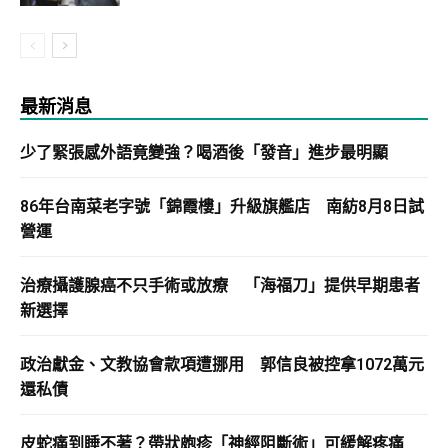
最新消息
少了緊張感外語竟變強？喝酒後「發音」進步最明顯
86年台南菜老字號「錦霞樓」升級旗艦店 南紡8月8日試
營運
治療攝護腺癌不只手術或放療 「海福刀」提供早期患者
新選擇
政治獻金、文教協會款項遭挪用 郭信良被控拿1072萬元
還私債
皮蛇痛到睡不著？帶狀皰疹「神經阻斷術」可緩解疼痛