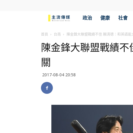
主
政治
健康
社會
流
首頁
台南
陳金鋒大聯盟戰績不佳 賴清德：和英語能
陳金鋒大聯盟戰績不
傳
關
媒
2017-08-04 20:58