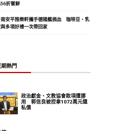
56折嘗鮮
台南安平雅樂軒攜手德陽艦捐血 咖啡豆、乳
液與多項好禮一次帶回家
近期熱門