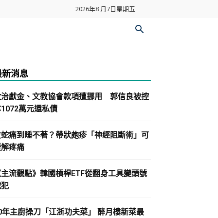
2026年8 月7日星期五
最新消息
政治獻金、文教協會款項遭挪用 郭信良被控
1072萬元還私債
皮蛇痛到睡不著？帶狀皰疹「神經阻斷術」可
緩解疼痛
《主流觀點》韓國槓桿ETF從翻身工具變頭號
戰犯
30年主廚操刀「江浙功夫菜」 醉月樓新菜最