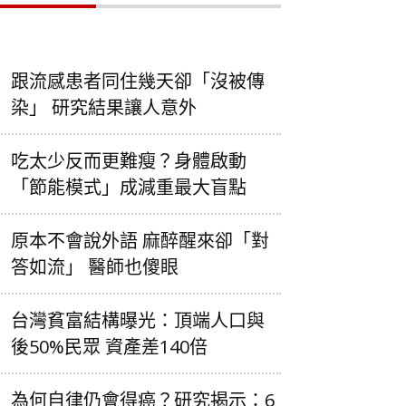
跟流感患者同住幾天卻「沒被傳
染」 研究結果讓人意外
吃太少反而更難瘦？身體啟動
「節能模式」成減重最大盲點
原本不會說外語 麻醉醒來卻「對
答如流」 醫師也傻眼
台灣貧富結構曝光：頂端人口與
後50%民眾 資產差140倍
為何自律仍會得癌？研究揭示：6