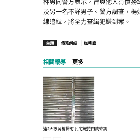
林男向警方表示，曾與他人有債務
及另一名不詳男子。警方調查，楊
線追緝，將全力查緝犯嫌到案。
主題
債務糾紛
咖啡廳
相關報導
更多
連2天被開槍掃射 民宅鐵捲門成蜂窩