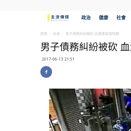
主
政治
健康
社會
流
首頁
台南
男子債務糾紛被砍 血濺東區咖啡廳
男子債務糾紛被砍 
傳
2017-06-13 21:51
媒