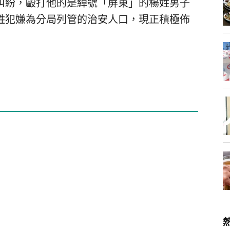
糾紛，毆打他的是綽號「屏東」的楊姓男子
姓犯嫌為分局列管的治安人口，現正積極佈