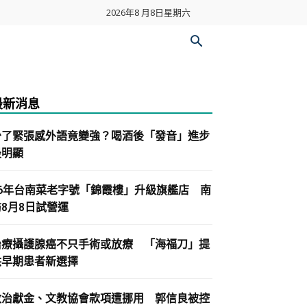
2026年8 月8日星期六
最新消息
少了緊張感外語竟變強？喝酒後「發音」進步
最明顯
86年台南菜老字號「錦霞樓」升級旗艦店 南
紡8月8日試營運
治療攝護腺癌不只手術或放療 「海福刀」提
供早期患者新選擇
政治獻金、文教協會款項遭挪用 郭信良被控