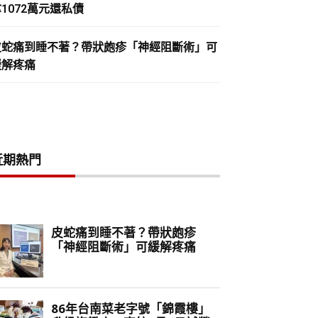
1072萬元還私債
皮蛇痛到睡不著？帶狀皰疹「神經阻斷術」可
緩解疼痛
近期熱門