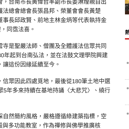
會，台南市長黃偉哲率副市長姜淋煌親自出
護法總會總會長張昌邦、榮董會會長黃楚
董事長邱政賢、前地主林金炳等代表執持金
禮，同霑法喜。
雲寺是聖嚴法師、僧團及全體護法信眾共同
80年起到台南弘法，並在法鼓文理學院興建
，讓這份因緣延續至今。
信眾因此四處覓地，最後從180筆土地中選
眾5年多來持續在基地持誦〈大悲咒〉、繞行
。
採自然簡約風格，嚴格遵循綠建築指標，空
大殿與多功能教室，作為禪修與佛學推廣核