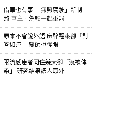
借車也有事 「無照駕駛」新制上
路 車主、駕駛一起重罰
原本不會說外語 麻醉醒來卻「對
答如流」 醫師也傻眼
跟流感患者同住幾天卻「沒被傳
染」 研究結果讓人意外