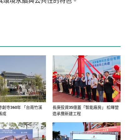
具環境永續與公共性的特色。
創寺360年 「台南竹溪
長庚投資35億蓋「智能廠房」 松暉營
落成
造承攬新建工程