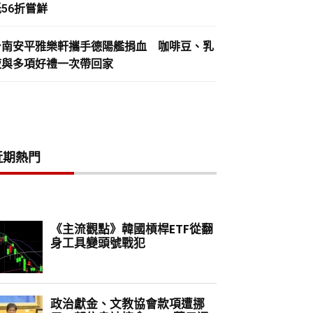
56折嘗鮮
台南安平雅樂軒攜手德陽艦捐血 咖啡豆、乳
液與多項好禮一次帶回家
近期熱門