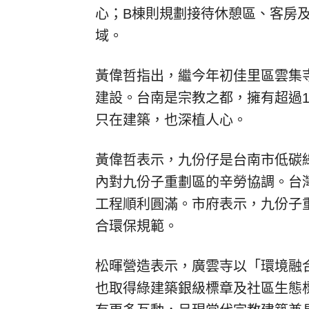
心；B棟則規劃接待休憩區、客房
域。
黃偉哲指出，繼今年初佳里區雲集
建設。台南是宗教之都，擁有超過1
只在建築，也深植人心。
黃偉哲表示，九份仔是台南市低碳
內對九份子重劃區的辛勞協調。台
工程順利圓滿。市府表示，九份子
合環保規範。
松暉營造表示，廣雲寺以「環境融
也取得綠建築銀級標章及社區生態