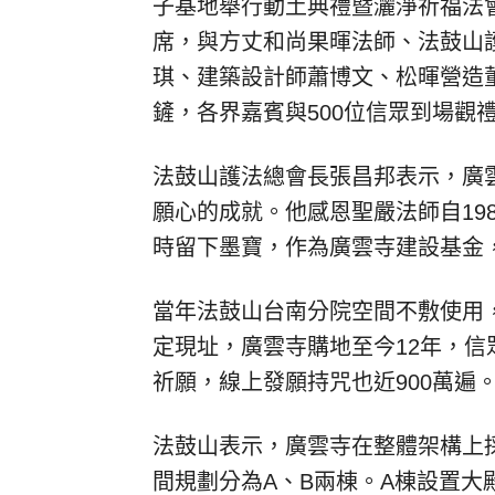
子基地舉行動土典禮暨灑淨祈福法
席，與方丈和尚果暉法師、法鼓山
琪、建築設計師蕭博文、松暉營造
鏟，各界嘉賓與500位信眾到場觀
法鼓山護法總會長張昌邦表示，廣
願心的成就。他感恩聖嚴法師自19
時留下墨寶，作為廣雲寺建設基金
當年法鼓山台南分院空間不敷使用，
定現址，廣雲寺購地至今12年，信
祈願，線上發願持咒也近900萬遍
法鼓山表示，廣雲寺在整體架構上
間規劃分為A、B兩棟。A棟設置