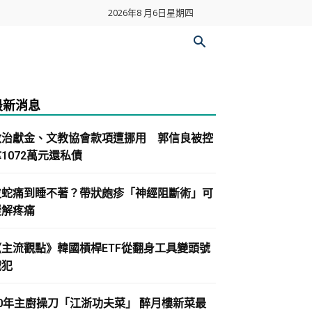
2026年8 月6日星期四
最新消息
政治獻金、文教協會款項遭挪用 郭信良被控
1072萬元還私債
皮蛇痛到睡不著？帶狀皰疹「神經阻斷術」可
緩解疼痛
《主流觀點》韓國槓桿ETF從翻身工具變頭號
戰犯
30年主廚操刀「江浙功夫菜」 醉月樓新菜最