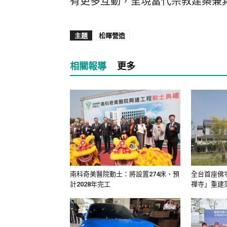
有更多互動，呈現當代宗教建築兼
主題
松暉營造
相關報導
更多
南科奇美醫院動土：將設置274床、預
全台首座佛寺
計2028年完工
禪寺」重建