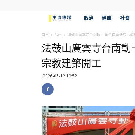
主
政治
健康
社會
流
首頁
台南
法鼓山廣雲寺台南動土 全台首座低碳示範
法鼓山廣雲寺台南動
傳
宗教建築開工
媒
2026-05-12 10:52