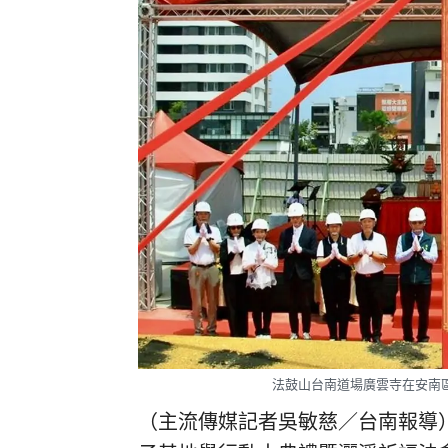
法鼓山台南道場廣雲寺在安南
（主流傳媒記者吳敏慈／台南報導