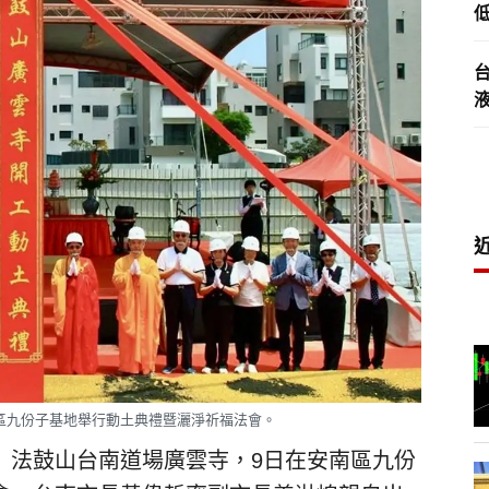
低
區九份子基地舉行動土典禮暨灑淨祈福法會。
）法鼓山台南道場廣雲寺，9日在安南區九份