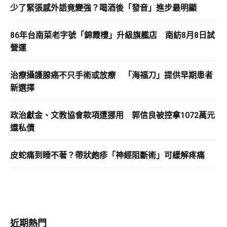
少了緊張感外語竟變強？喝酒後「發音」進步最明顯
86年台南菜老字號「錦霞樓」升級旗艦店 南紡8月8日試
營運
治療攝護腺癌不只手術或放療 「海福刀」提供早期患者
新選擇
政治獻金、文教協會款項遭挪用 郭信良被控拿1072萬元
還私債
皮蛇痛到睡不著？帶狀皰疹「神經阻斷術」可緩解疼痛
近期熱門