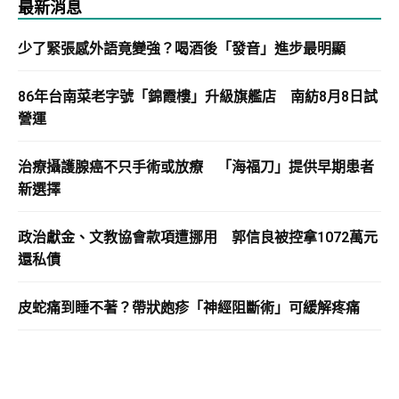
最新消息
少了緊張感外語竟變強？喝酒後「發音」進步最明顯
86年台南菜老字號「錦霞樓」升級旗艦店 南紡8月8日試
營運
治療攝護腺癌不只手術或放療 「海福刀」提供早期患者
新選擇
政治獻金、文教協會款項遭挪用 郭信良被控拿1072萬元
還私債
皮蛇痛到睡不著？帶狀皰疹「神經阻斷術」可緩解疼痛