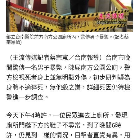
部立台南醫院前方南方公園廁所內，驚傳男子暴斃。(記者蔡
宗憲攝)
（主流傳媒記者蔡宗憲／台南報導）台南市晚
間驚傳一名男子暴斃，陳屍南方公園公廁，警
方檢視死者身上並無明顯外傷，初步研判疑為
身體不適猝死，無他殺之嫌，詳細死因仍待檢
警進一步調查。
今天下午4時許，一位民眾進去上廁所，發現
廁所門縫下方的鞋子不尋常，到了晚間6時
許，仍見到一樣的情況，目擊者直覺有異，用