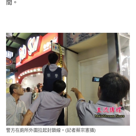
間。
警方在廁所外圍拉起封鎖線。(記者蔡宗憲攝)