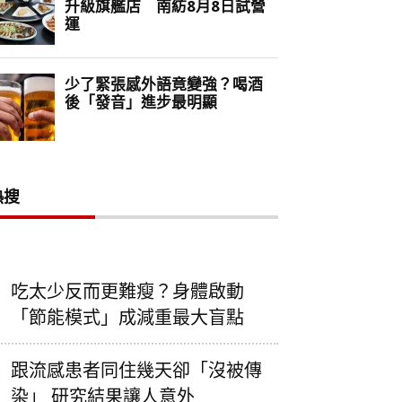
熱搜
吃太少反而更難瘦？身體啟動
「節能模式」成減重最大盲點
跟流感患者同住幾天卻「沒被傳
染」 研究結果讓人意外