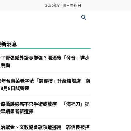
2026年8 月9日星期日
最新消息
少了緊張感外語竟變強？喝酒後「發音」進步
最明顯
86年台南菜老字號「錦霞樓」升級旗艦店 南
紡8月8日試營運
治療攝護腺癌不只手術或放療 「海福刀」提
供早期患者新選擇
政治獻金、文教協會款項遭挪用 郭信良被控