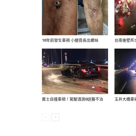
10年前發生車禍 小腿竟長出螺絲
台南後壁死亡
賓士自撞車禍！駕駛酒測0送醫不治
玉井大橋車