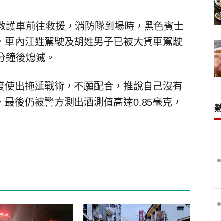
台救護車前往救援，消防隊到場時，黑色賓士
，車內江姓駕駛及胡姓男子已被大貨車駕駛
分鐘後熄滅。
度使出拖延戰術，不願配合，推說自己沒有
最後仍被警方測出酒測值高達0.85毫克，