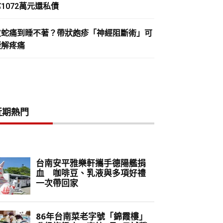
1072萬元還私債
皮蛇痛到睡不著？帶狀皰疹「神經阻斷術」可
緩解疼痛
近期熱門