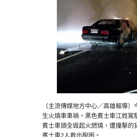
（主流傳媒地方中心／高雄報導）今
生火燒車車禍，黑色賓士車江姓駕
賓士車頭全毀起火燃燒，遭撞擊的
賓士車2人救出脫困。