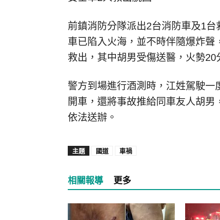
前鎮消防分隊派出2台消防車及1
車已陷入火海，並不時伴隨爆炸聲
救出，其中胡男受傷送醫，火勢20
警方到場進行酒測時，江姓駕駛一
開車，還將事故推給同車友人胡男，
依法送辦。
主題
國道
車禍
相關報導
更多