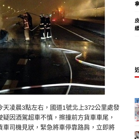
拿
天凌晨3點左右，國道1號北上372公里處發
駛疑因酒駕超車不慎，擦撞前方貨車車尾，
貨車司機見狀，緊急將車停靠路肩，立即將