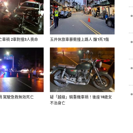
車禍 2車對撞3人喪命
玉井休旅車暴衝撞上路人 釀1死1傷
禍 駕駛急救無效死亡
疑「越級」騎重機車禍！後座18歲女
不治身亡