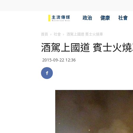
主
政治
健康
社會
流
首頁
社會
酒駕上國道 賓士火燒車
酒駕上國道 賓士火燒
傳
2015-09-22 12:36
媒