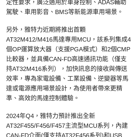
定性要求，廣泛適用於車身控制、ADAS輔助
駕駛、車用影音、BMS等新能源車用場景。
另外，雅特力近期將推出首顆
AT32M412/M416馬達專用MCU，該系列集成4
個OP運算放大器（支援PGA模式）和2個CMP
比較器，並具備CAN-FD高速通訊功能（僅支
持AT32M416系列），加快訊息的接收與傳送
效率，專為家電設備、工業設備、逆變器等馬
達或電源應用場景設計，為使用者帶來更精
準、高效的馬達控制體驗。
2024年Q4，雅特力預計推出全新
AT32F455/F456/F457主流型MCU系列，內建
CAN-FD介面(僅支持AT32F456系列)和USB