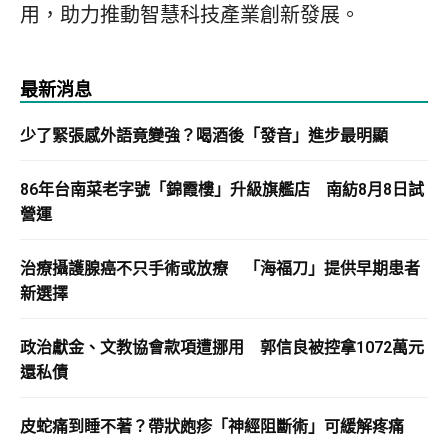
用，助力推動智慧科技產業創新發展。
最新消息
少了緊張感外語竟變強？喝酒後「發音」進步最明顯
86年台南菜老字號「錦霞樓」升級旗艦店 南紡8月8日試
營運
治療攝護腺癌不只手術或放療 「海福刀」提供早期患者
新選擇
政治獻金、文教協會款項遭挪用 郭信良被控拿1072萬元
還私債
皮蛇痛到睡不著？帶狀皰疹「神經阻斷術」可緩解疼痛