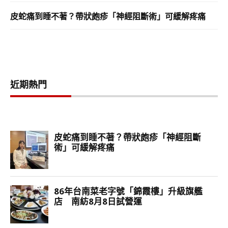
皮蛇痛到睡不著？帶狀皰疹「神經阻斷術」可緩解疼痛
近期熱門