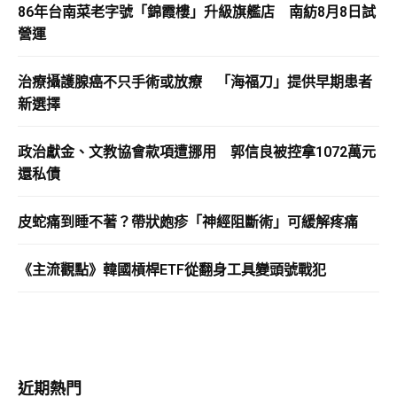
86年台南菜老字號「錦霞樓」升級旗艦店 南紡8月8日試
營運
治療攝護腺癌不只手術或放療 「海福刀」提供早期患者
新選擇
政治獻金、文教協會款項遭挪用 郭信良被控拿1072萬元
還私債
皮蛇痛到睡不著？帶狀皰疹「神經阻斷術」可緩解疼痛
《主流觀點》韓國槓桿ETF從翻身工具變頭號戰犯
近期熱門