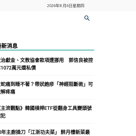
2026年8 月6日星期四
最新消息
政治獻金、文教協會款項遭挪用 郭信良被控
1072萬元還私債
皮蛇痛到睡不著？帶狀皰疹「神經阻斷術」可
緩解疼痛
《主流觀點》韓國槓桿ETF從翻身工具變頭號
戰犯
30年主廚操刀「江浙功夫菜」 醉月樓新菜最