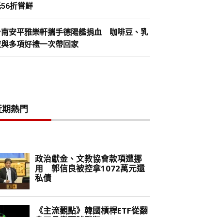
56折嘗鮮
台南安平雅樂軒攜手德陽艦捐血 咖啡豆、乳
液與多項好禮一次帶回家
近期熱門