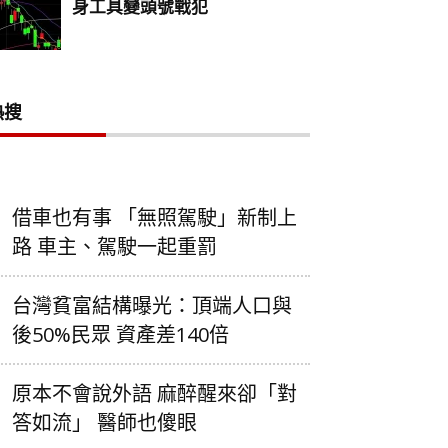
熱搜
借車也有事 「無照駕駛」新制上
路 車主、駕駛一起重罰
台灣貧富結構曝光：頂端人口與
後50%民眾 資產差140倍
原本不會說外語 麻醉醒來卻「對
答如流」 醫師也傻眼