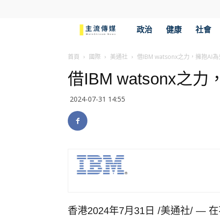
主
政治
健康
社會
流
首頁
國際
美通社
借IBM watsonx之力，擁抱A
借IBM watsonx
傳
2024-07-31 14:55
媒
香港
2024年7月31日
/美通社/ —