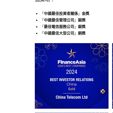
「
中國最佳投資者關係
」
金獎
「
中國最佳管理公司
」
銀
獎
「
最
佳電信服務公司
」
銀
獎
「
中國最佳大型公司
」
銅
獎