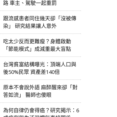
路 車主、駕駛一起重罰
跟流感患者同住幾天卻「沒被傳
染」 研究結果讓人意外
吃太少反而更難瘦？身體啟動
「節能模式」成減重最大盲點
台灣貧富結構曝光：頂端人口與
後50%民眾 資產差140倍
原本不會說外語 麻醉醒來卻「對
答如流」 醫師也傻眼
為何自律仍會得癌？研究揭示：6