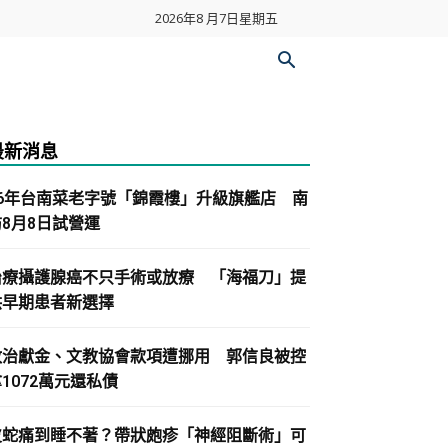
2026年8 月7日星期五
最新消息
86年台南菜老字號「錦霞樓」升級旗艦店 南
紡8月8日試營運
治療攝護腺癌不只手術或放療 「海福刀」提
供早期患者新選擇
政治獻金、文教協會款項遭挪用 郭信良被控
1072萬元還私債
皮蛇痛到睡不著？帶狀皰疹「神經阻斷術」可