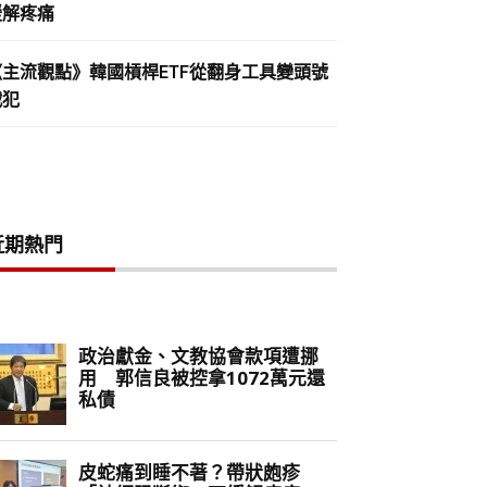
緩解疼痛
《主流觀點》韓國槓桿ETF從翻身工具變頭號
戰犯
近期熱門