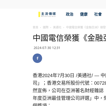
主
政治
健康
社會
流
首頁
國際
美通社
中國電信榮獲《金融亞洲》頒發
中國電信榮獲《金融
傳
2024-07-30 12:31
媒
香港
2024年7月30日
/美通社/ —
司」；香港交易所股份代號：0072
然宣佈，公司在亞洲著名財經雜誌《金融
年度亞洲最佳管理公司評選」中，
個獎項：