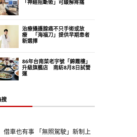
熱搜
借車也有事 「無照駕駛」新制上