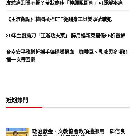
皮蛇痛到睡不著？帶狀皰疹「神經阻斷術」可緩解疼痛
《主流觀點》韓國槓桿ETF從翻身工具變頭號戰犯
30年主廚操刀「江浙功夫菜」 醉月樓新菜最低56折嘗鮮
台南安平雅樂軒攜手德陽艦捐血 咖啡豆、乳液與多項好
禮一次帶回家
近期熱門