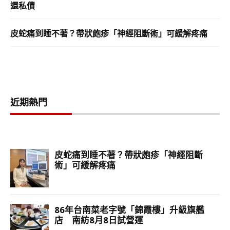
還私債
皮蛇痛到睡不著？帶狀皰疹「神經阻斷術」可緩解疼痛
近期熱門