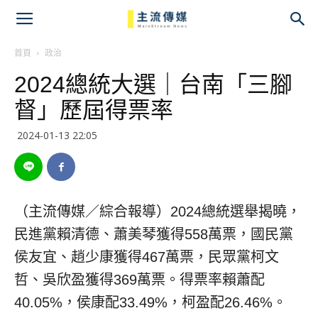
主
流
首頁
政治
2024總統大選｜台南「三腳
傳
督」歷屆得票率
媒
2024-01-13 22:05
（主流傳媒／綜合報導）2024總統選舉揭曉，
民進黨賴清德、蕭美琴獲得558萬票，國民黨
侯友宜、趙少康獲得467萬票，民眾黨柯文
哲、吳欣盈獲得369萬票。得票率賴蕭配
40.05%，侯康配33.49%，柯盈配26.46%。