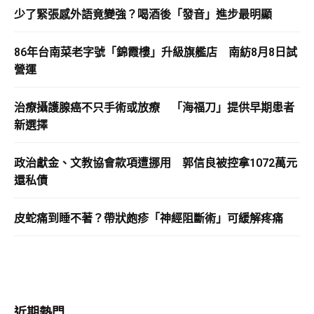
少了緊張感外語竟變強？喝酒後「發音」進步最明顯
86年台南菜老字號「錦霞樓」升級旗艦店 南紡8月8日試
營運
治療攝護腺癌不只手術或放療 「海福刀」提供早期患者
新選擇
政治獻金、文教協會款項遭挪用 郭信良被控拿1072萬元
還私債
皮蛇痛到睡不著？帶狀皰疹「神經阻斷術」可緩解疼痛
近期熱門