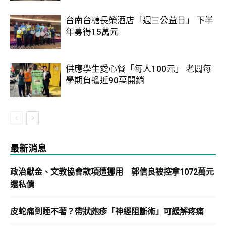
台南台糖長榮酒店「週三公益日」 下半
年募得15萬元
供應學生愛心餐「每人100元」 老闆每
學期負擔近90萬開銷
最新消息
政治獻金、文教協會款項遭挪用 郭信良被控拿1072萬元
還私債
皮蛇痛到睡不著？帶狀皰疹「神經阻斷術」可緩解疼痛