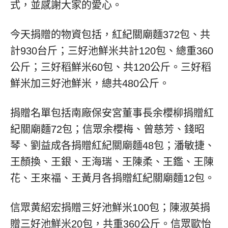
式，並感謝大家的愛心。
今天捐贈的物資包括，紅紀關廟麵372包、共
計930台斤；三好池鮮米共計120包、總重360
公斤；三好稻鮮米60包、共120公斤。三好稻
鮮米加三好池鮮米，總共480公斤。
捐贈名單包括南廠保安宮董事長余櫻柳捐贈紅
紀關廟麵72包；信眾余櫻梅、曾慈芳、錢昭
琴、劉益成各捐贈紅紀關廟麵48包；潘敏捷、
王顏換、王銀、王海瑞、王陳柔、王鑑、王陳
花、王來福、王黃月各捐贈紅紀關廟麵12包。
信眾黄紹宏捐贈三好池鮮米100包；陳淑英捐
贈三好池鮮米20包，共重360公斤。信眾歐怡