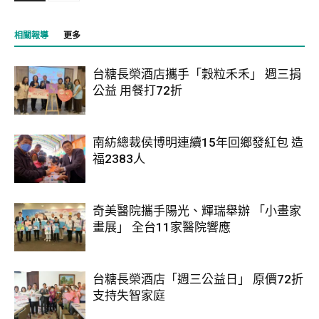
相關報導
更多
台糖長榮酒店攜手「穀粒禾禾」 週三捐
公益 用餐打72折
南紡總裁侯博明連續15年回鄉發紅包 造
福2383人
奇美醫院攜手陽光、輝瑞舉辦 「小畫家
畫展」 全台11家醫院響應
台糖長榮酒店「週三公益日」 原價72折
支持失智家庭