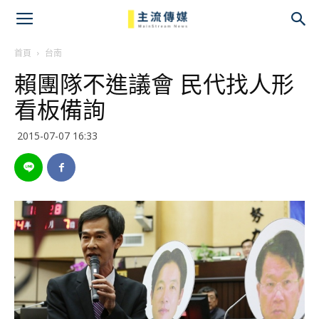
主
流
首頁
台南
賴團隊不進議會 民代找人形
傳
看板備詢
媒
2015-07-07 16:33