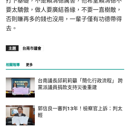
打下基礎，不是賴清德厲害，他希望賴清德不
要太驕傲，做人要廣結善緣，不要一直樹敵，
否則賺再多的錢也沒用，一輩子僅有功德帶得
去。
主題
台南市議會
相關報導
更多
台南議長邱莉莉籲「簡化行政流程」 跨
黨派議員捐款支持災後重建
郭信良一審判13年！檢察官上訴：判太
輕