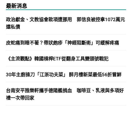
最新消息
政治獻金、文教協會款項遭挪用 郭信良被控拿1072萬元
還私債
皮蛇痛到睡不著？帶狀皰疹「神經阻斷術」可緩解疼痛
《主流觀點》韓國槓桿ETF從翻身工具變頭號戰犯
30年主廚操刀「江浙功夫菜」 醉月樓新菜最低56折嘗鮮
台南安平雅樂軒攜手德陽艦捐血 咖啡豆、乳液與多項好
禮一次帶回家