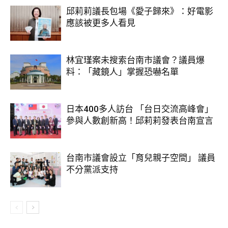
邱莉莉議長包場《愛子歸來》：好電影
應該被更多人看見
林宜瑾案未搜索台南市議會？議員爆
料：「藏鏡人」掌握恐嚇名單
日本400多人訪台 「台日交流高峰會」
參與人數創新高！邱莉莉發表台南宣言
台南市議會設立「育兒親子空間」 議員
不分黨派支持