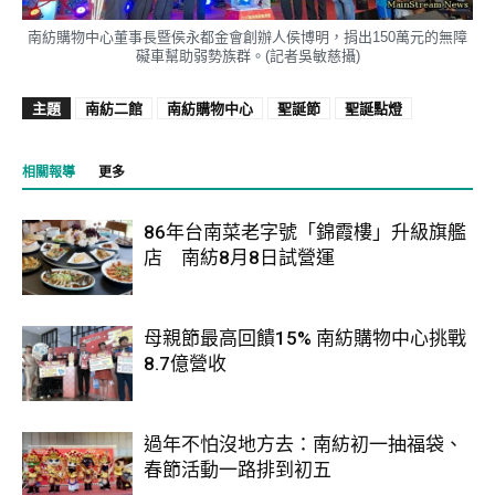
南紡購物中心董事長暨侯永都金會創辦人侯博明，捐出150萬元的無障
礙車幫助弱勢族群。(記者吳敏慈攝)
主題
南紡二館
南紡購物中心
聖誕節
聖誕點燈
相關報導
更多
86年台南菜老字號「錦霞樓」升級旗艦
店 南紡8月8日試營運
母親節最高回饋15% 南紡購物中心挑戰
8.7億營收
過年不怕沒地方去：南紡初一抽福袋、
春節活動一路排到初五