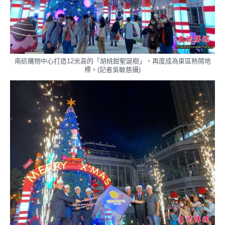
南紡購物中心打造12米高的「胡桃鉗聖誕樹」，再度成為東區熱鬧地
標。(記者吳敏慈攝)