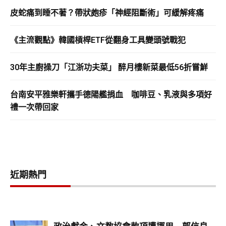
皮蛇痛到睡不著？帶狀皰疹「神經阻斷術」可緩解疼痛
《主流觀點》韓國槓桿ETF從翻身工具變頭號戰犯
30年主廚操刀「江浙功夫菜」 醉月樓新菜最低56折嘗鮮
台南安平雅樂軒攜手德陽艦捐血 咖啡豆、乳液與多項好
禮一次帶回家
近期熱門