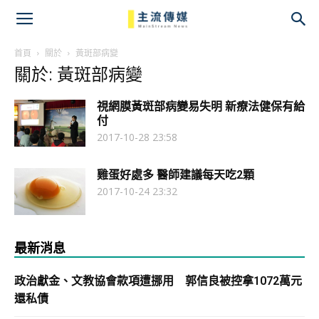
主
流
首頁
關於
黃斑部病變
關於: 黃斑部病變
傳
視網膜黃斑部病變易失明 新療法健保有給
媒
付
2017-10-28 23:58
雞蛋好處多 醫師建議每天吃2顆
2017-10-24 23:32
最新消息
政治獻金、文教協會款項遭挪用 郭信良被控拿1072萬元
還私債