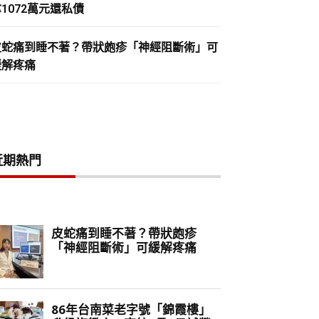
1072萬元還私債
皮蛇痛到睡不著？帶狀皰疹「神經阻斷術」可
緩解疼痛
近期熱門