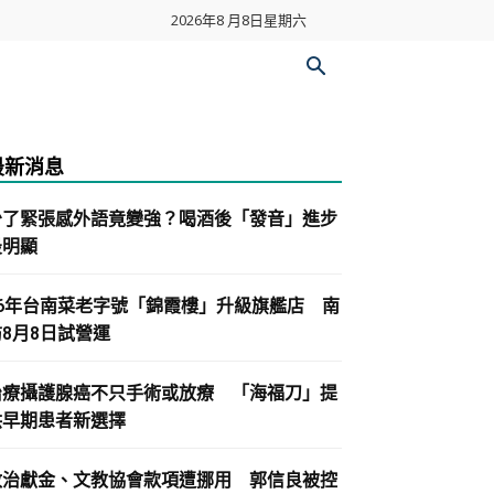
2026年8 月8日星期六
最新消息
少了緊張感外語竟變強？喝酒後「發音」進步
最明顯
86年台南菜老字號「錦霞樓」升級旗艦店 南
紡8月8日試營運
治療攝護腺癌不只手術或放療 「海福刀」提
供早期患者新選擇
政治獻金、文教協會款項遭挪用 郭信良被控