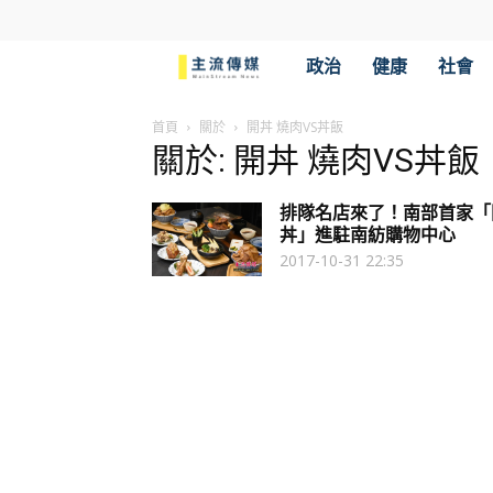
主
政治
健康
社會
流
首頁
關於
開丼 燒肉VS丼飯
關於: 開丼 燒肉VS丼飯
傳
排隊名店來了！南部首家「
媒
丼」進駐南紡購物中心
2017-10-31 22:35