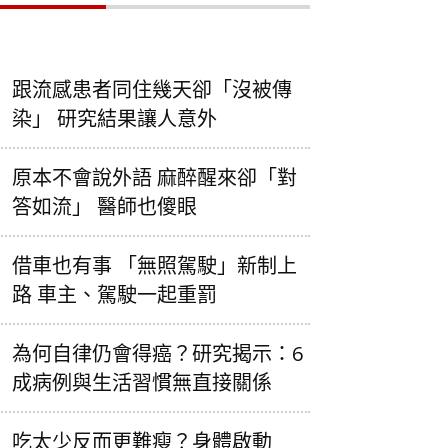
跟流感患者同住幾天卻「沒被傳
染」 研究結果讓人意外
原本不會說外語 麻醉醒來卻「對
答如流」 醫師也傻眼
借車也有事 「無照駕駛」新制上
路 車主、駕駛一起重罰
為何自律仍會得癌？研究揭示：6
成病例與生活習慣無直接關係
吃太少反而更難瘦？身體啟動