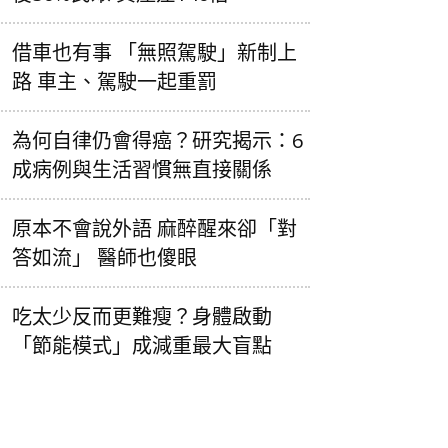
借車也有事 「無照駕駛」新制上
路 車主、駕駛一起重罰
為何自律仍會得癌？研究揭示：6
成病例與生活習慣無直接關係
原本不會說外語 麻醉醒來卻「對
答如流」 醫師也傻眼
吃太少反而更難瘦？身體啟動
「節能模式」成減重最大盲點