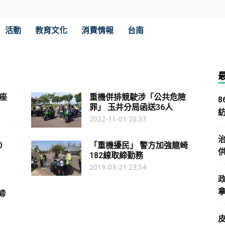
活動
教育文化
消費情報
台南
座
重機併排競駛涉「公共危險
罪」 玉井分局函送36人
2022-11-01 20:37
0
「重機擾民」 警方加強龍崎
182線取締勤務
2019-03-21 23:54
拿
締