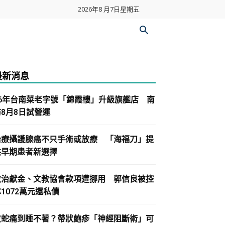
2026年8 月7日星期五
最新消息
86年台南菜老字號「錦霞樓」升級旗艦店 南
紡8月8日試營運
治療攝護腺癌不只手術或放療 「海福刀」提
供早期患者新選擇
政治獻金、文教協會款項遭挪用 郭信良被控
1072萬元還私債
皮蛇痛到睡不著？帶狀皰疹「神經阻斷術」可