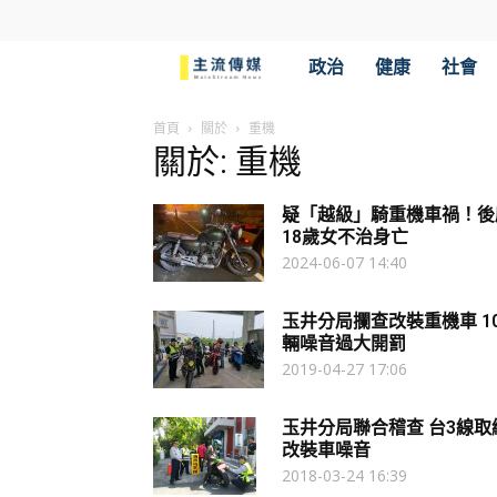
主
政治
健康
社會
流
首頁
關於
重機
關於: 重機
傳
疑「越級」騎重機車禍！後
媒
18歲女不治身亡
2024-06-07 14:40
玉井分局攔查改裝重機車 1
輛噪音過大開罰
2019-04-27 17:06
玉井分局聯合稽查 台3線取
改裝車噪音
2018-03-24 16:39