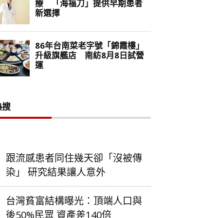
熱搜
跟流感患者同住幾天卻「沒被傳
染」 研究結果讓人意外
台灣貧富結構曝光：頂端人口與
後50%民眾 資產差140倍