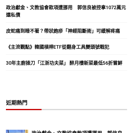
政治獻金、文教協會款項遭挪用 郭信良被控拿1072萬元
還私債
皮蛇痛到睡不著？帶狀皰疹「神經阻斷術」可緩解疼痛
《主流觀點》韓國槓桿ETF從翻身工具變頭號戰犯
30年主廚操刀「江浙功夫菜」 醉月樓新菜最低56折嘗鮮
近期熱門