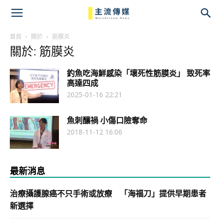
主
流
首頁
關於
筋膜炎
關於: 筋膜炎
傳
釣魚吃海鮮感染「壞死性筋膜炎」 致死率
媒
高達四成
2025-01-16 22:21
魚刺釀禍 小傷口險奪命
2018-11-12 16:06
最新消息
治療攝護腺癌不只手術或放療 「海福刀」提供早期患者
新選擇