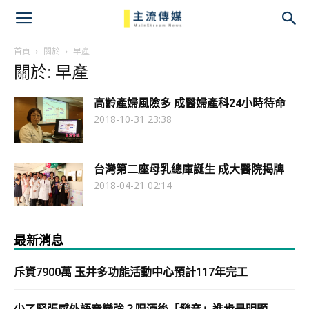
主
流
首頁
關於
早產
關於: 早產
傳
高齡產婦風險多 成醫婦產科24小時待命
媒
2018-10-31 23:38
台灣第二座母乳總庫誕生 成大醫院揭牌
2018-04-21 02:14
最新消息
斥資7900萬 玉井多功能活動中心預計117年完工