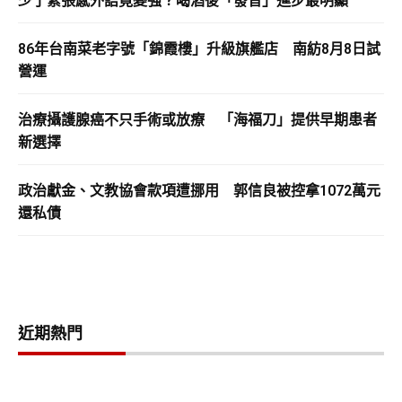
少了緊張感外語竟變強？喝酒後「發音」進步最明顯
86年台南菜老字號「錦霞樓」升級旗艦店 南紡8月8日試
營運
治療攝護腺癌不只手術或放療 「海福刀」提供早期患者
新選擇
政治獻金、文教協會款項遭挪用 郭信良被控拿1072萬元
還私債
近期熱門