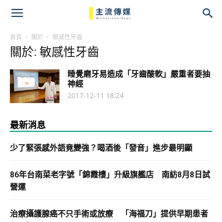
主
流
首頁
關於
敏感性牙齒
關於: 敏感性牙齒
傳
睡覺磨牙易造成「牙齒酸軟」嚴重者要抽
媒
神經
2017-12-11 18:24
最新消息
少了緊張感外語竟變強？喝酒後「發音」進步最明顯
86年台南菜老字號「錦霞樓」升級旗艦店 南紡8月8日試
營運
治療攝護腺癌不只手術或放療 「海福刀」提供早期患者