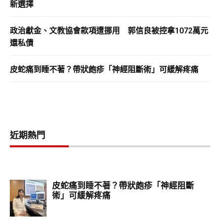
新選擇
政治獻金、文教協會款項遭挪用 郭信良被控拿1072萬元
還私債
皮蛇痛到睡不著？帶狀皰疹「神經阻斷術」可緩解疼痛
近期熱門