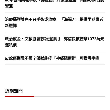
86年台南菜老字號「錦霞樓」升級旗艦店 南紡8月8日試
營運
治療攝護腺癌不只手術或放療 「海福刀」提供早期患者
新選擇
政治獻金、文教協會款項遭挪用 郭信良被控拿1072萬元
還私債
皮蛇痛到睡不著？帶狀皰疹「神經阻斷術」可緩解疼痛
近期熱門