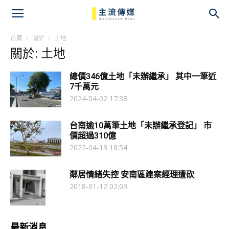
主
流
首頁
關於
土地
關於: 土地
傳
總價346億土地「未辦繼承」 其中一筆近
媒
7千萬元
2024-04-02 17:38
台南逾10萬筆土地「未辦繼承登記」 市
價超過310億
2022-04-13 18:54
鄰居情緒失控 安南區建案經理遭砍
2018-01-12 02:03
最新消息