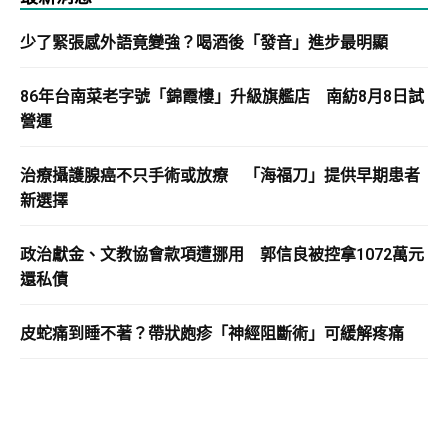
少了緊張感外語竟變強？喝酒後「發音」進步最明顯
86年台南菜老字號「錦霞樓」升級旗艦店 南紡8月8日試
營運
治療攝護腺癌不只手術或放療 「海福刀」提供早期患者
新選擇
政治獻金、文教協會款項遭挪用 郭信良被控拿1072萬元
還私債
皮蛇痛到睡不著？帶狀皰疹「神經阻斷術」可緩解疼痛