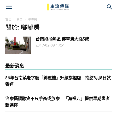
主
流
首頁
關於
嘟嘟房
關於: 嘟嘟房
傳
台南拖吊熱區 停車費大漲5成
媒
2017-02-09 17:51
最新消息
86年台南菜老字號「錦霞樓」升級旗艦店 南紡8月8日試
營運
治療攝護腺癌不只手術或放療 「海福刀」提供早期患者
新選擇