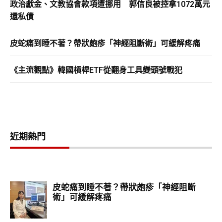
政治獻金、文教協會款項遭挪用 郭信良被控拿1072萬元
還私債
皮蛇痛到睡不著？帶狀皰疹「神經阻斷術」可緩解疼痛
《主流觀點》韓國槓桿ETF從翻身工具變頭號戰犯
近期熱門