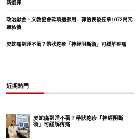
新選擇
政治獻金、文教協會款項遭挪用 郭信良被控拿1072萬元
還私債
皮蛇痛到睡不著？帶狀皰疹「神經阻斷術」可緩解疼痛
近期熱門