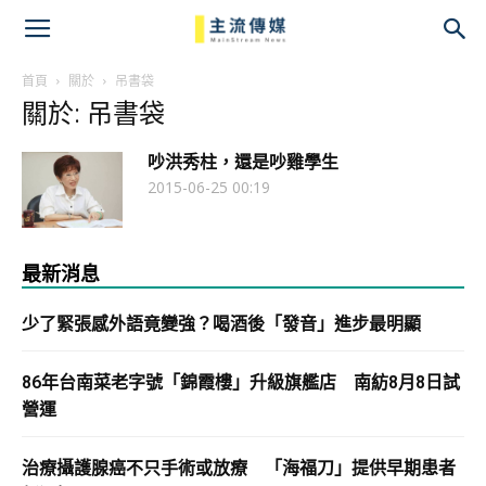
主
流
首頁
關於
吊書袋
關於: 吊書袋
傳
吵洪秀柱，還是吵雞學生
媒
2015-06-25 00:19
最新消息
少了緊張感外語竟變強？喝酒後「發音」進步最明顯
86年台南菜老字號「錦霞樓」升級旗艦店 南紡8月8日試
營運
治療攝護腺癌不只手術或放療 「海福刀」提供早期患者