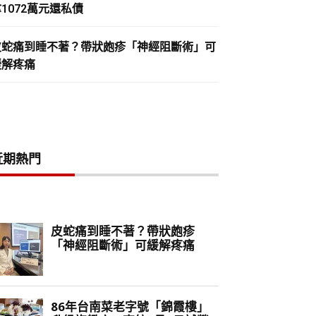
1072萬元還私債
皮蛇痛到睡不著？帶狀皰疹「神經阻斷術」可
緩解疼痛
近期熱門