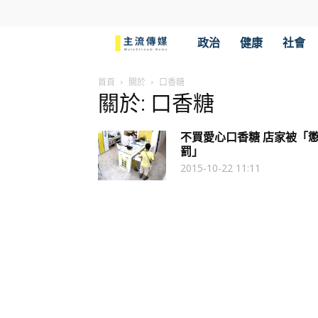
主
政治
健康
社會
流
首頁
關於
口香糖
關於: 口香糖
傳
不買愛心口香糖 店家被「
媒
罰」
2015-10-22 11:11