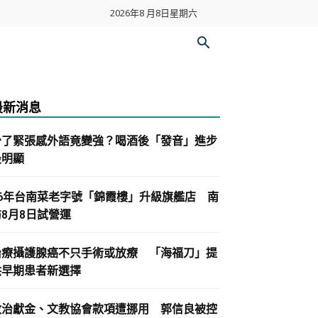
2026年8 月8日星期六
最新消息
少了緊張感外語竟變強？喝酒後「發音」進步
最明顯
86年台南菜老字號「錦霞樓」升級旗艦店 南
紡8月8日試營運
治療攝護腺癌不只手術或放療 「海福刀」提
供早期患者新選擇
政治獻金、文教協會款項遭挪用 郭信良被控