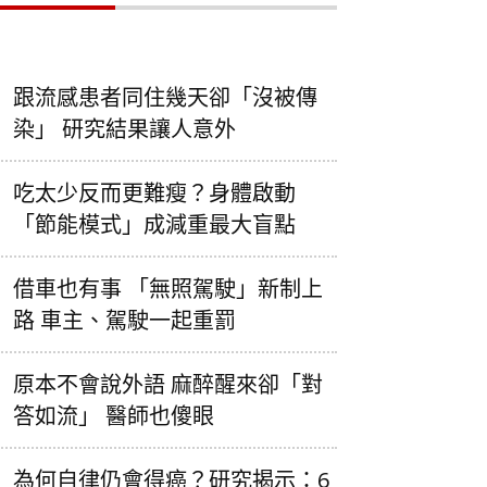
跟流感患者同住幾天卻「沒被傳
染」 研究結果讓人意外
吃太少反而更難瘦？身體啟動
「節能模式」成減重最大盲點
借車也有事 「無照駕駛」新制上
路 車主、駕駛一起重罰
原本不會說外語 麻醉醒來卻「對
答如流」 醫師也傻眼
為何自律仍會得癌？研究揭示：6