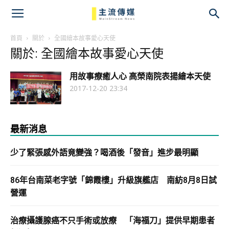
主
流
首頁
關於
全國繪本故事愛心天使
關於: 全國繪本故事愛心天使
傳
用故事療癒人心 高榮南院表揚繪本天使
媒
2017-12-20 23:34
最新消息
少了緊張感外語竟變強？喝酒後「發音」進步最明顯
86年台南菜老字號「錦霞樓」升級旗艦店 南紡8月8日試
營運
治療攝護腺癌不只手術或放療 「海福刀」提供早期患者