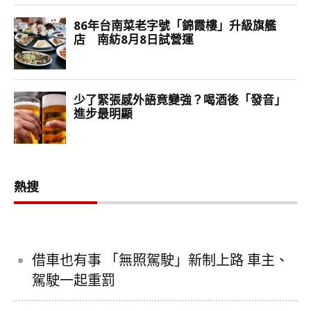
熱搜
借車也有事 「無照駕駛」新制上路 車主、
駕駛一起重罰