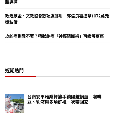
新選擇
政治獻金、文教協會款項遭挪用 郭信良被控拿1072萬元
還私債
皮蛇痛到睡不著？帶狀皰疹「神經阻斷術」可緩解疼痛
近期熱門