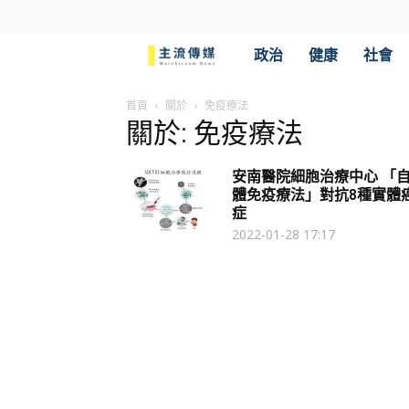
主
政治
健康
社會
流
首頁
關於
免疫療法
關於: 免疫療法
傳
安南醫院細胞治療中心 「
媒
體免疫療法」對抗8種實體
症
2022-01-28 17:17