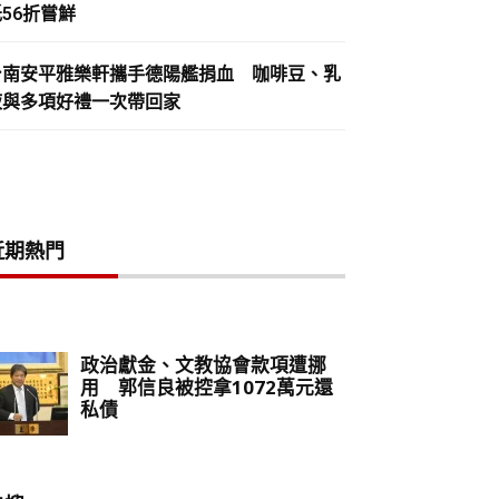
56折嘗鮮
台南安平雅樂軒攜手德陽艦捐血 咖啡豆、乳
液與多項好禮一次帶回家
近期熱門