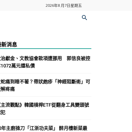
2026年8 月7日星期五
最新消息
政治獻金、文教協會款項遭挪用 郭信良被控
1072萬元還私債
皮蛇痛到睡不著？帶狀皰疹「神經阻斷術」可
緩解疼痛
《主流觀點》韓國槓桿ETF從翻身工具變頭號
戰犯
30年主廚操刀「江浙功夫菜」 醉月樓新菜最