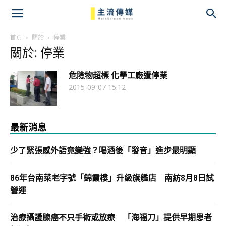
主
流
首頁
關於
停業
關於: 停業
傳
危險物超標 化學工廠遭停業
媒
2015-09-07 15:12
最新消息
少了緊張感外語竟變強？喝酒後「發音」進步最明顯
86年台南菜老字號「錦霞樓」升級旗艦店 南紡8月8日試
營運
治療攝護腺癌不只手術或放療 「海福刀」提供早期患者