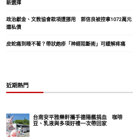
新選擇
政治獻金、文教協會款項遭挪用 郭信良被控拿1072萬元
還私債
皮蛇痛到睡不著？帶狀皰疹「神經阻斷術」可緩解疼痛
近期熱門