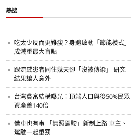
熱搜
吃太少反而更難瘦？身體啟動「節能模式」
成減重最大盲點
跟流感患者同住幾天卻「沒被傳染」 研究
結果讓人意外
台灣貧富結構曝光：頂端人口與後50%民眾
資產差140倍
借車也有事 「無照駕駛」新制上路 車主、
駕駛一起重罰