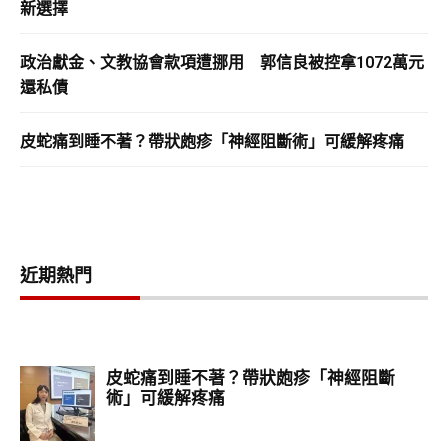
新選擇
政治獻金、文教協會款項遭挪用 郭信良被控拿1072萬元
還私債
皮蛇痛到睡不著？帶狀皰疹「神經阻斷術」可緩解疼痛
近期熱門