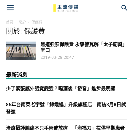
主
流
首頁
關於
保護費
關於: 保護費
傳
黑道強索保護費 永康警瓦解「太子廟幫」
媒
堂口
2019-03-28 20:47
最新消息
少了緊張感外語竟變強？喝酒後「發音」進步最明顯
86年台南菜老字號「錦霞樓」升級旗艦店 南紡8月8日試
營運
治療攝護腺癌不只手術或放療 「海福刀」提供早期患者