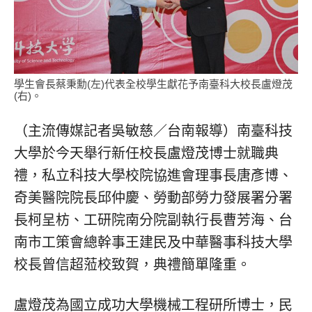
學生會長蔡秉勳(左)代表全校學生獻花予南臺科大校長盧燈茂
(右)。
（主流傳媒記者吳敏慈／台南報導）南臺科技
大學於今天舉行新任校長盧燈茂博士就職典
禮，私立科技大學校院協進會理事長唐彥博、
奇美醫院院長邱仲慶、勞動部勞力發展署分署
長柯呈枋、工研院南分院副執行長曹芳海、台
南市工策會總幹事王建民及中華醫事科技大學
校長曾信超蒞校致賀，典禮簡單隆重。
盧燈茂為國立成功大學機械工程研所博士，民