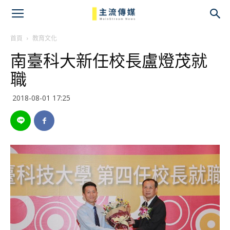
主
流
首頁
教育文化
南臺科大新任校長盧燈茂就
傳
職
媒
2018-08-01 17:25