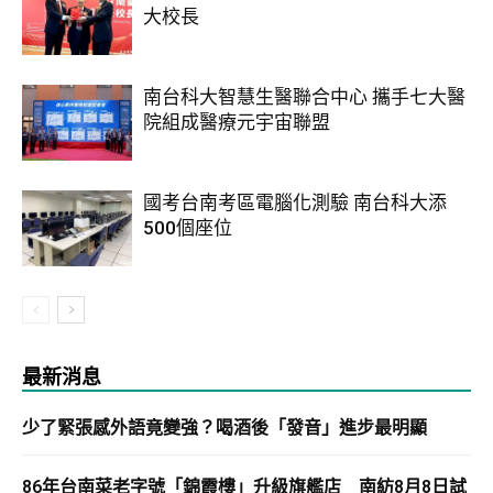
大校長
南台科大智慧生醫聯合中心 攜手七大醫
院組成醫療元宇宙聯盟
國考台南考區電腦化測驗 南台科大添
500個座位
最新消息
少了緊張感外語竟變強？喝酒後「發音」進步最明顯
86年台南菜老字號「錦霞樓」升級旗艦店 南紡8月8日試