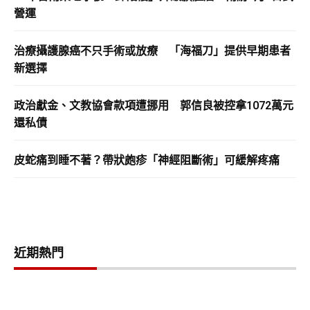
營運
治療攝護腺癌不只手術或放療 「海福刀」提供早期患者
新選擇
政治獻金、文教協會款項遭挪用 郭信良被控拿1072萬元
還私債
皮蛇痛到睡不著？帶狀皰疹「神經阻斷術」可緩解疼痛
近期熱門