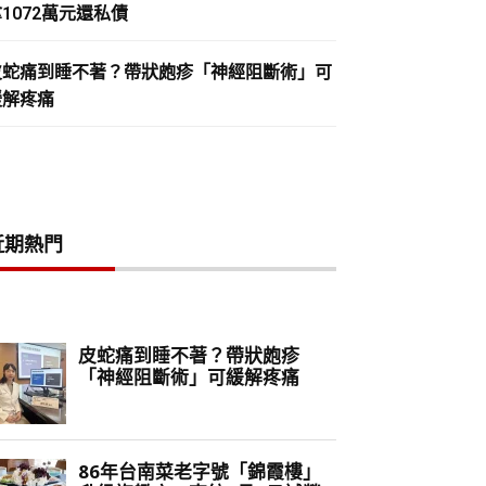
1072萬元還私債
皮蛇痛到睡不著？帶狀皰疹「神經阻斷術」可
緩解疼痛
近期熱門