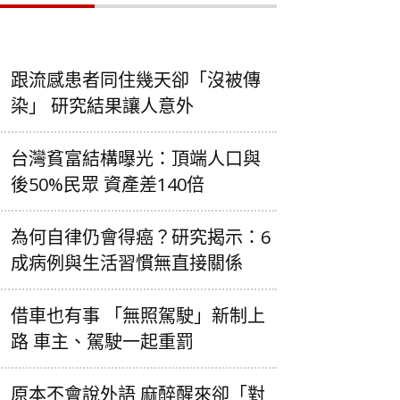
跟流感患者同住幾天卻「沒被傳
染」 研究結果讓人意外
台灣貧富結構曝光：頂端人口與
後50%民眾 資產差140倍
為何自律仍會得癌？研究揭示：6
成病例與生活習慣無直接關係
借車也有事 「無照駕駛」新制上
路 車主、駕駛一起重罰
原本不會說外語 麻醉醒來卻「對