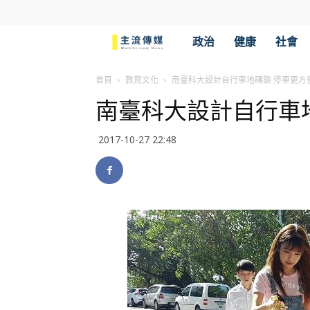
主
政治
健康
社會
流
首頁
教育文化
南臺科大設計自行車地磚鎖 停車更方
南臺科大設計自行車
傳
2017-10-27 22:48
媒