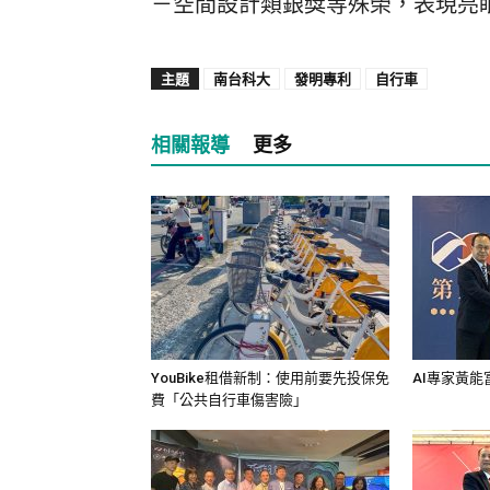
－空間設計類銀獎等殊榮，表現亮
主題
南台科大
發明專利
自行車
相關報導
更多
YouBike租借新制：使用前要先投保免
AI專家黃
費「公共自行車傷害險」