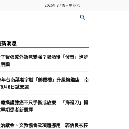
2026年8 月8日星期六
最新消息
少了緊張感外語竟變強？喝酒後「發音」進步
最明顯
86年台南菜老字號「錦霞樓」升級旗艦店 南
紡8月8日試營運
治療攝護腺癌不只手術或放療 「海福刀」提
供早期患者新選擇
政治獻金、文教協會款項遭挪用 郭信良被控