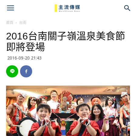
主
流
首頁
台南
2016台南關子嶺溫泉美食節
傳
即將登場
媒
2016-09-20 21:43