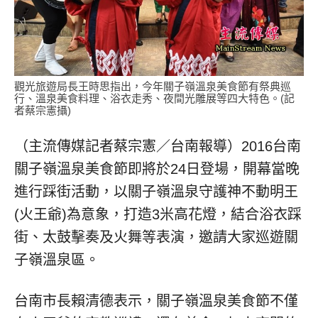
觀光旅遊局長王時思指出，今年關子嶺溫泉美食節有祭典巡
行、溫泉美食料理、浴衣走秀、夜間光雕展等四大特色。(記
者蔡宗憲攝)
（主流傳媒記者蔡宗憲／台南報導）2016台南
關子嶺溫泉美食節即將於24日登場，開幕當晚
進行踩街活動，以關子嶺溫泉守護神不動明王
(火王爺)為意象，打造3米高花燈，結合浴衣踩
街、太鼓擊奏及火舞等表演，邀請大家巡遊關
子嶺溫泉區。
台南市長賴清德表示，關子嶺溫泉美食節不僅