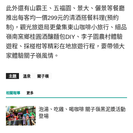
此外還有山霸王、五福園、景大、儷景等餐廳
推出每客均一價299元的清酒搭餐料理(預約
制)，觀光旅遊局更彙集東山咖啡小旅行、細品
嶺南窯鄉桂圓酒釀麵包DIY、李子園農村體驗
遊程、採椪柑等精彩在地旅遊行程，要帶領大
家體驗關子嶺風情。
主題
溫泉
關子嶺
相關報導
更多
泡湯、吃雞、喝咖啡 關子嶺黑泥漿活動
登場