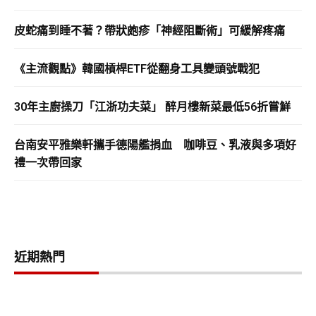
皮蛇痛到睡不著？帶狀皰疹「神經阻斷術」可緩解疼痛
《主流觀點》韓國槓桿ETF從翻身工具變頭號戰犯
30年主廚操刀「江浙功夫菜」 醉月樓新菜最低56折嘗鮮
台南安平雅樂軒攜手德陽艦捐血 咖啡豆、乳液與多項好
禮一次帶回家
近期熱門