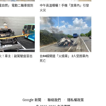
電自燃」 電動二輪車燒到
中午高溫曝曬！手機「放車內」引發
火災
火！車主：副駕駛座冒出
台84線閘道「火燒車」 2人受困車內
死亡
Google 新聞
聯絡我們
隱私權政策