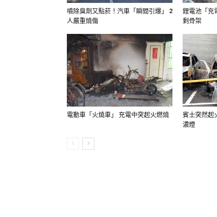
噴除臭劑又點菸！汽車「瞬間引爆」 2
鋰電池「充
人嚴重燒傷
剩骨架
電動車「火燒車」 充電中突起火燃燒
賓士突然起
濃煙