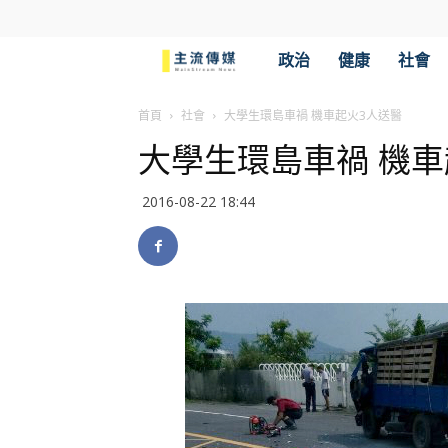
主
政治
健康
社會
流
首頁
社會
大學生環島車禍 機車起火3人送醫
大學生環島車禍 機車
傳
2016-08-22 18:44
媒