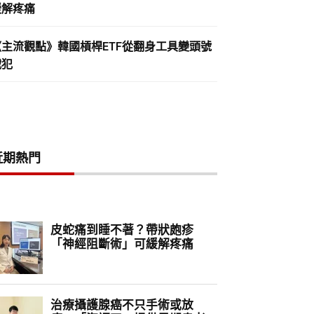
緩解疼痛
《主流觀點》韓國槓桿ETF從翻身工具變頭號
戰犯
近期熱門