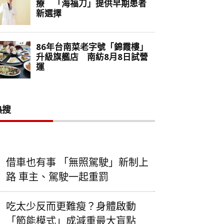
熱搜
借車也有事 「無照駕駛」新制上
路 車主、駕駛一起重罰
吃太少反而更難瘦？身體啟動
「節能模式」成減重最大盲點