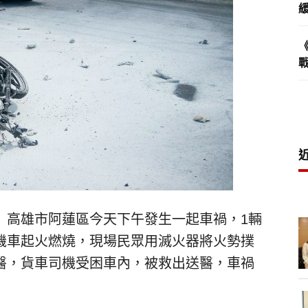
）高雄市阿蓮區今天下午發生一起車禍，1輛
機車起火燃燒，現場民眾用滅火器將火勢撲
醫，貨車司機受困車內，被救出送醫，車禍