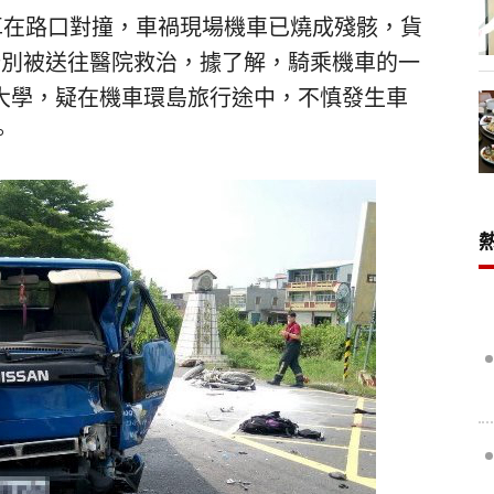
車在路口對撞，車禍現場機車已燒成殘骸，貨
分別被送往醫院救治，據了解，騎乘機車的一
大學，疑在機車環島旅行途中，不慎發生車
。