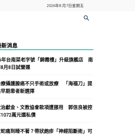
2026年8 月7日星期五
最新消息
86年台南菜老字號「錦霞樓」升級旗艦店 南
紡8月8日試營運
治療攝護腺癌不只手術或放療 「海福刀」提
供早期患者新選擇
政治獻金、文教協會款項遭挪用 郭信良被控
1072萬元還私債
皮蛇痛到睡不著？帶狀皰疹「神經阻斷術」可