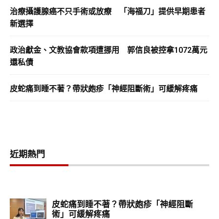
治療攝護腺癌不只手術或放療 「海福刀」提供早期患者
新選擇
政治獻金、文教協會款項遭挪用 郭信良被控拿1072萬元
還私債
皮蛇痛到睡不著？帶狀皰疹「神經阻斷術」可緩解疼痛
近期熱門