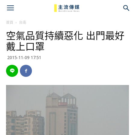
主
流
首頁
台南
空氣品質持續惡化 出門最好
傳
戴上口罩
媒
2015-11-09 17:51