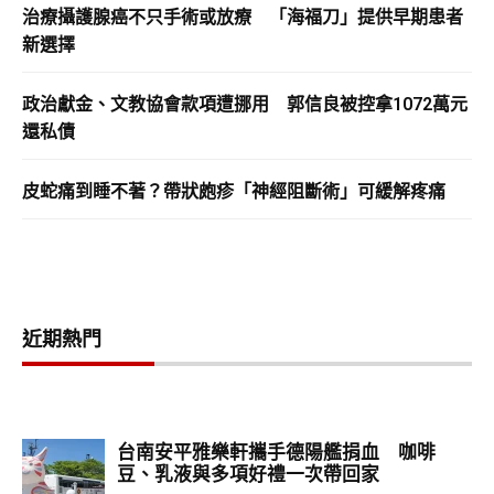
治療攝護腺癌不只手術或放療 「海福刀」提供早期患者
新選擇
政治獻金、文教協會款項遭挪用 郭信良被控拿1072萬元
還私債
皮蛇痛到睡不著？帶狀皰疹「神經阻斷術」可緩解疼痛
近期熱門