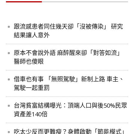
跟流感患者同住幾天卻「沒被傳染」 研究
結果讓人意外
原本不會說外語 麻醉醒來卻「對答如流」
醫師也傻眼
借車也有事 「無照駕駛」新制上路 車主、
駕駛一起重罰
台灣貧富結構曝光：頂端人口與後50%民眾
資產差140倍
吃太少反而更難瘦？身體啟動「節能模式」