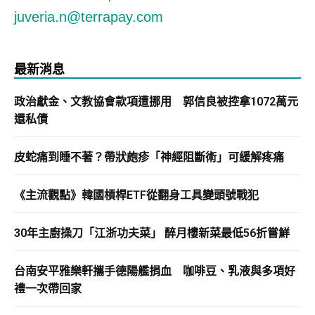
juveria.n@terrapay.com
最新消息
政治獻金、文教協會款項遭挪用 郭信良被控拿1072萬元
還私債
皮蛇痛到睡不著？帶狀皰疹「神經阻斷術」可緩解疼痛
《主流觀點》韓國槓桿ETF從翻身工具變頭號戰犯
30年主廚操刀「江浙功夫菜」 醉月樓新菜最低56折嘗鮮
台南安平雅樂軒攜手德陽艦捐血 咖啡豆、乳液與多項好
禮一次帶回家