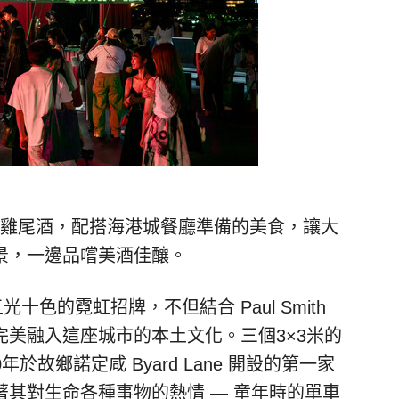
mith 主題雞尾酒，配搭海港城餐廳準備的美食，讓大
景，一邊品嚐美酒佳釀。
取材自五光十色的霓虹招牌，不但結合 Paul Smith
美融入這座城市的本土文化。三個3×3米的
70年於故鄉諾定咸 Byard Lane 開設的第一家
其對生命各種事物的熱情 — 童年時的單車