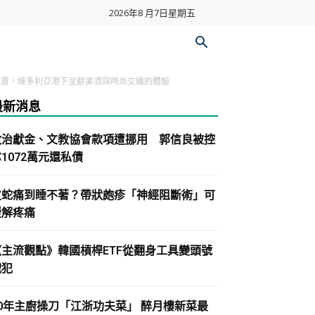
2026年8 月7日星期五
典條紋主題裝置，維多利亞港下呈獻美酒與時尚交織的體驗
最新消息
政治獻金、文教協會款項遭挪用 郭信良被控
1072萬元還私債
皮蛇痛到睡不著？帶狀皰疹「神經阻斷術」可
緩解疼痛
《主流觀點》韓國槓桿ETF從翻身工具變頭號
戰犯
30年主廚操刀「江浙功夫菜」 醉月樓新菜最