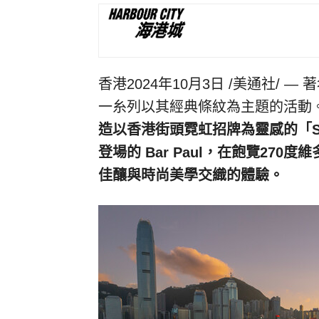
香港
2024年10月3日
/美通社/ —
一糸列以其經典條紋為主題的活動
造以香港街頭霓虹招牌為靈感的「
S
登場的
Bar Paul
，在飽覽
270
度維
佳釀與時尚美學交織的體驗。