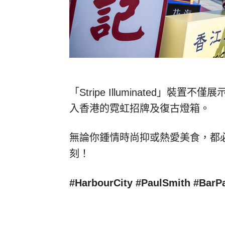
「Stripe Illuminated」裝置不
入香港的霓虹招牌及復古燈箱。
無論你鍾情時尚抑或熱愛美食，都必定要
刻！
#HarbourCity #PaulSmith #Bar