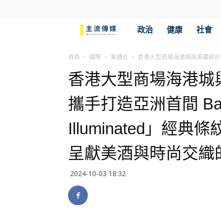
主
政治
健康
社會
流
首頁
國際
美通社
香港大型商場海港城與英國設計公司Pa
香港大型商場海港城與英
傳
攜手打造亞洲首間 Bar P
媒
Illuminated」
呈獻美酒與時尚交織
2024-10-03 18:32