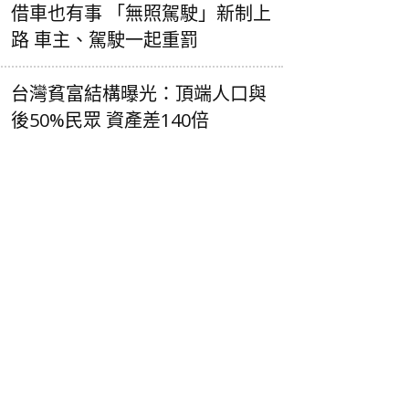
借車也有事 「無照駕駛」新制上
路 車主、駕駛一起重罰
台灣貧富結構曝光：頂端人口與
後50%民眾 資產差140倍