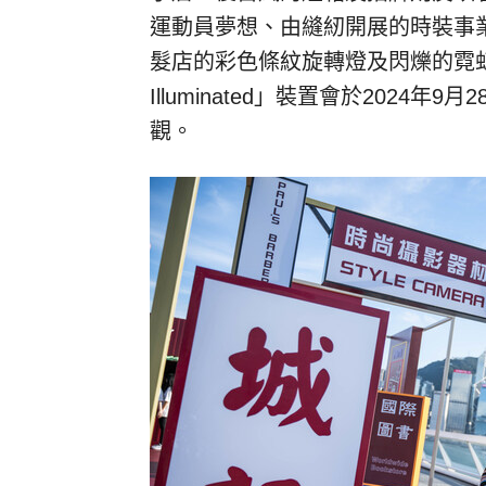
運動員夢想、由縫紉開展的時裝事
髮店的彩色條紋旋轉燈及閃爍的霓虹燈
Illuminated」裝置會於2024
觀。