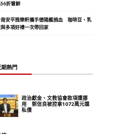
56折嘗鮮
台南安平雅樂軒攜手德陽艦捐血 咖啡豆、乳
液與多項好禮一次帶回家
近期熱門