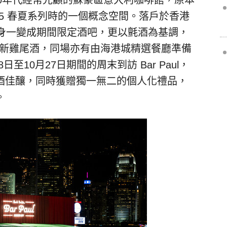
th 於1960年代經常光顧的蘇豪區意大利咖啡館，原本
佈 2025 春夏系列時的一個概念空間。落戶於香港
，則搖身一變成期間限定酒吧，更以氈酒為基調，
主題的全新雞尾酒，同場亦有由海港城精選餐廳準備
日至10月27日期間的周末到訪 Bar Paul，
酒佳釀，同時獲贈獨一無二的個人化禮品，
。