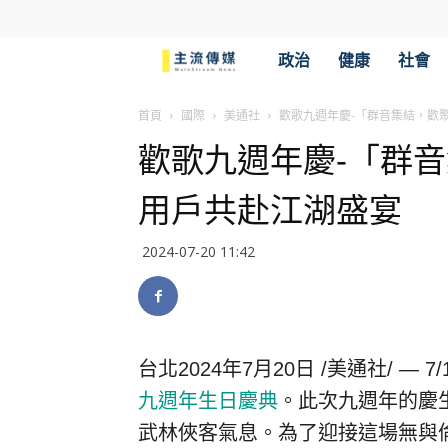
主
政治
健康
社會
流
首頁
國際
美通社
歡歌九週年慶-「群音集結，歡
歡歌九週年慶-「群
傳
用戶共赴江湖盛宴
媒
2024-07-20 11:42
台北
2024年7月20日
/美通社/ — 
九週年生日慶典
。此次九週年的慶
武林俠客氣息。為了迎接這場無與