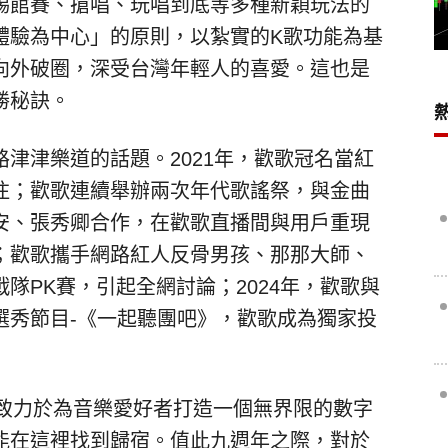
踢館賽、搶唱、玩唱到底等多種新穎玩法的
體驗為中心」的原則，以紮實的K歌功能為基
向外破圈，深受台灣年輕人的喜愛。這也是
勝秘訣。
津津樂道的話題。2021年，歡歌冠名當紅
注；歡歌連續舉辦兩次年代歌謠祭，與金曲
安、張秀卿合作，在歡歌直播間與用戶重現
；歡歌攜手網路紅人反骨男孩、那那大師、
隊PK賽，引起全網討論；2024年，歡歌與
選秀節目-《一起聽團吧》，歡歌成為獨家投
致力於為音樂愛好者打造一個無界限的數字
能在這裡找到歸宿。值此九週年之際，對於