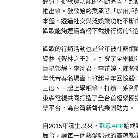
評分，從歌房功能的不斷完善，到
推出等。歡歌始終秉承著「以用戶
本盤，透過社交與泛娛樂功能不斷
歡歌能夠連續霸榜下載排行榜的常
歡歌的行銷活動也是常年被社群網路
綜藝《聲林之王》，引發了全網關
巨星郭靜、李翊君、李芷婷、陳勢
年代青春名場面，掀起童年回憶殺
三度、一起上學吧等，打造一系列戰
東森電視共同打造了全台首檔樂團
票平台，為台灣新聲代樂團助力
。
自2015年誕生以來，
歡歌APP
始終
舞台，讓每一個熱愛唱歌的靈魂都