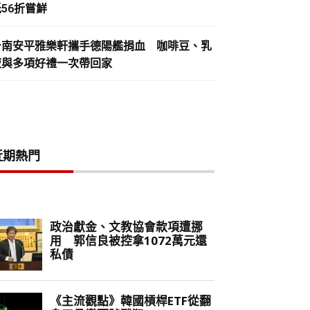
56折嘗鮮
台南安平雅樂軒攜手德陽艦捐血 咖啡豆、乳
液與多項好禮一次帶回家
近期熱門