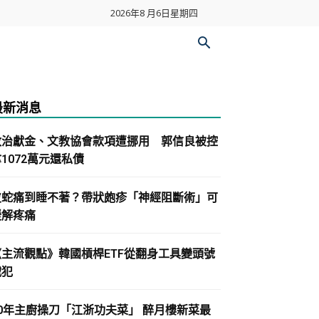
2026年8 月6日星期四
最新消息
政治獻金、文教協會款項遭挪用 郭信良被控
1072萬元還私債
皮蛇痛到睡不著？帶狀皰疹「神經阻斷術」可
緩解疼痛
《主流觀點》韓國槓桿ETF從翻身工具變頭號
戰犯
30年主廚操刀「江浙功夫菜」 醉月樓新菜最