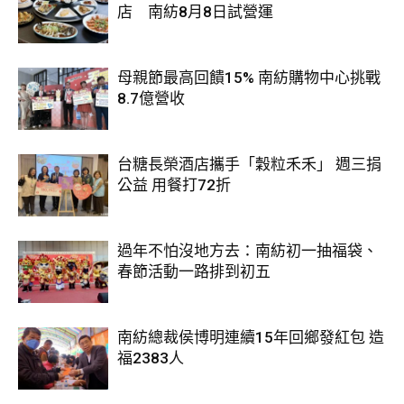
店 南紡8月8日試營運
母親節最高回饋15% 南紡購物中心挑戰
8.7億營收
台糖長榮酒店攜手「穀粒禾禾」 週三捐
公益 用餐打72折
過年不怕沒地方去：南紡初一抽福袋、
春節活動一路排到初五
南紡總裁侯博明連續15年回鄉發紅包 造
福2383人