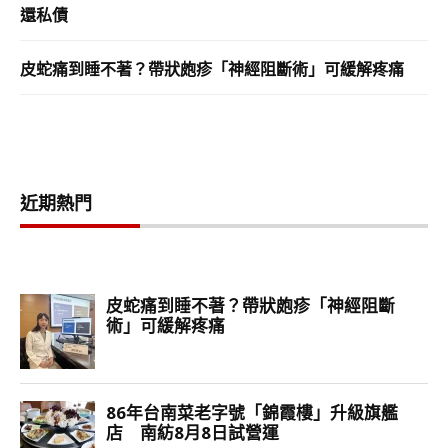
還私債
皮蛇痛到睡不著？帶狀皰疹「神經阻斷術」可緩解疼痛
近期熱門