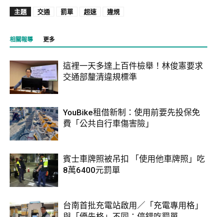
主題
交通
罰單
超速
違規
相關報導
更多
這裡一天多達上百件檢舉！林俊憲要求
交通部釐清違規標準
YouBike租借新制：使用前要先投保免
費「公共自行車傷害險」
賓士車牌照被吊扣 「使用他車牌照」吃
8萬6400元罰單
台南首批充電站啟用／「充電專用格」
與「優先格」不同：停錯吃罰單