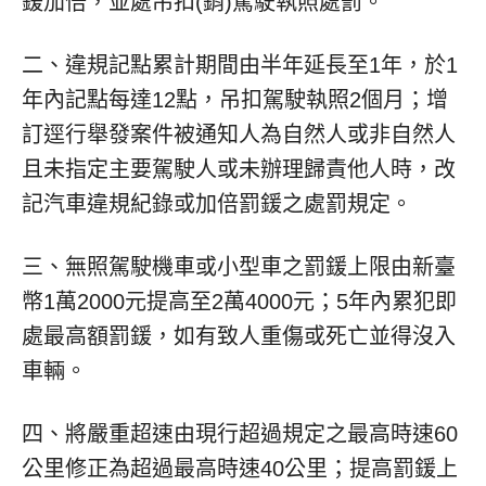
鍰加倍，並處吊扣(銷)駕駛執照處罰。
二、違規記點累計期間由半年延長至1年，於1
年內記點每達12點，吊扣駕駛執照2個月；增
訂逕行舉發案件被通知人為自然人或非自然人
且未指定主要駕駛人或未辦理歸責他人時，改
記汽車違規紀錄或加倍罰鍰之處罰規定。
三、無照駕駛機車或小型車之罰鍰上限由新臺
幣1萬2000元提高至2萬4000元；5年內累犯即
處最高額罰鍰，如有致人重傷或死亡並得沒入
車輛。
四、將嚴重超速由現行超過規定之最高時速60
公里修正為超過最高時速40公里；提高罰鍰上