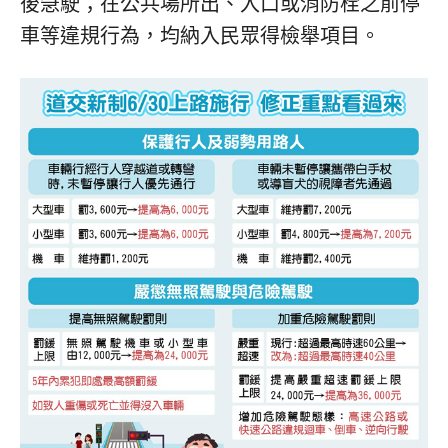
後急駛；在公共場所出、入口或消防栓之前停
車等違規行為，均納入民眾得檢舉項目。