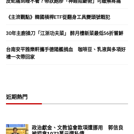
皮蛇痛到睡不著？帶狀皰疹「神經阻斷術」可緩解疼痛
《主流觀點》韓國槓桿ETF從翻身工具變頭號戰犯
30年主廚操刀「江浙功夫菜」 醉月樓新菜最低56折嘗鮮
台南安平雅樂軒攜手德陽艦捐血 咖啡豆、乳液與多項好
禮一次帶回家
近期熱門