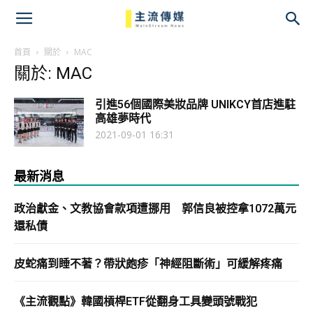
主
流
首頁
關於
MAC
關於: MAC
傳
引進56個國際美妝品牌 UNIKCY首店進駐
媒
高雄夢時代
2021-09-01 16:31
最新消息
政治獻金、文教協會款項遭挪用 郭信良被控拿1072萬元
還私債
皮蛇痛到睡不著？帶狀皰疹「神經阻斷術」可緩解疼痛
《主流觀點》韓國槓桿ETF從翻身工具變頭號戰犯