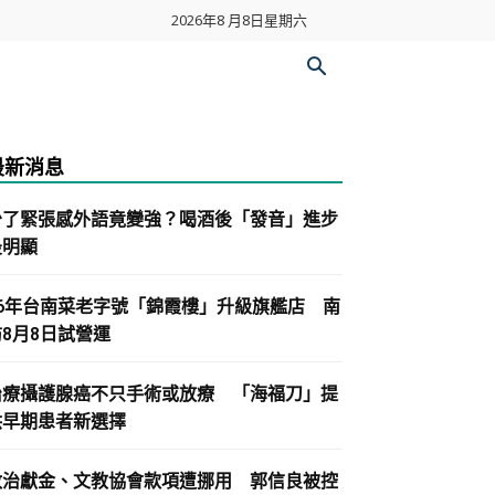
2026年8 月8日星期六
最新消息
少了緊張感外語竟變強？喝酒後「發音」進步
最明顯
86年台南菜老字號「錦霞樓」升級旗艦店 南
紡8月8日試營運
治療攝護腺癌不只手術或放療 「海福刀」提
供早期患者新選擇
政治獻金、文教協會款項遭挪用 郭信良被控