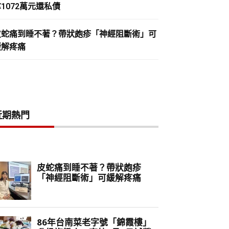
1072萬元還私債
皮蛇痛到睡不著？帶狀皰疹「神經阻斷術」可
緩解疼痛
近期熱門