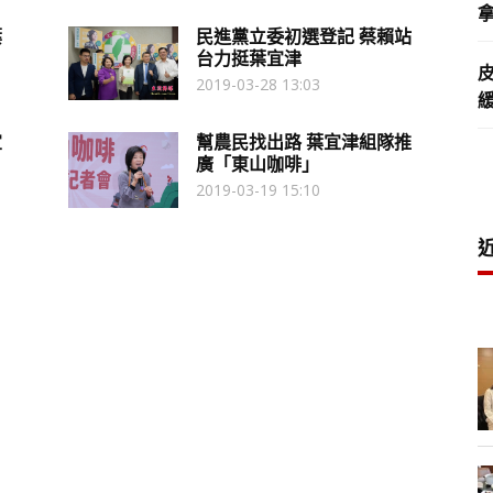
拿
葉
民進黨立委初選登記 蔡賴站
台力挺葉宜津
2019-03-28 13:03
宜
幫農民找出路 葉宜津組隊推
廣「東山咖啡」
2019-03-19 15:10