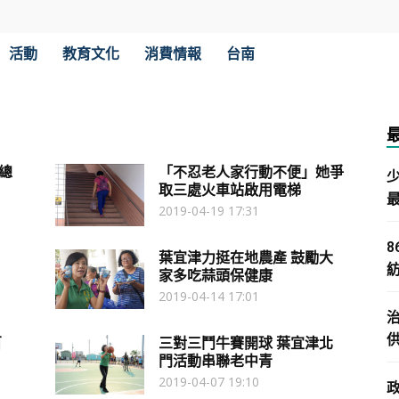
活動
教育文化
消費情報
台南
總
「不忍老人家行動不便」她爭
取三處火車站啟用電梯
2019-04-19 17:31
葉宜津力挺在地農產 鼓勵大
家多吃蒜頭保健康
2019-04-14 17:01
百
三對三鬥牛賽開球 葉宜津北
門活動串聯老中青
2019-04-07 19:10