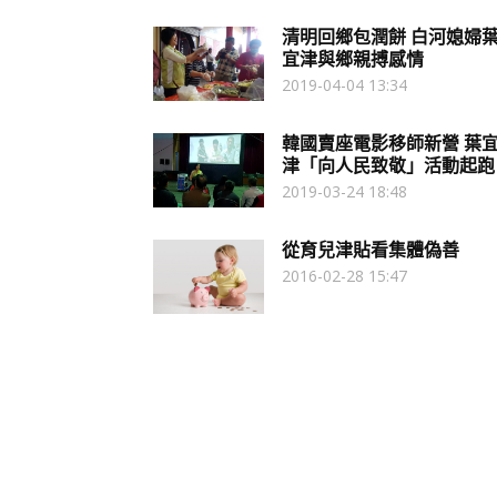
清明回鄉包潤餅 白河媳婦
宜津與鄉親搏感情
2019-04-04 13:34
韓國賣座電影移師新營 葉
津「向人民致敬」活動起跑
2019-03-24 18:48
從育兒津貼看集體偽善
2016-02-28 15:47