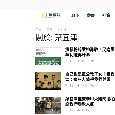
主
政治
健康
社會
流
首頁
關於
葉宜津
關於: 葉宜津
傳
挺賴粉絲讚她勇敢！民進黨
媒
統初選再升溫
2019-04-28 23:38
自己也是軍公教子女！葉宜
津：這些人值得我們尊重
2019-04-17 23:26
葉宜津推廣學甲火雞肉 數
鄉親捧場聚人氣
2019-04-10 17:23